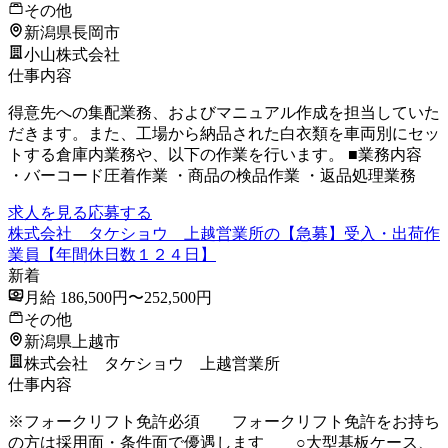
その他
新潟県長岡市
小山株式会社
仕事内容
得意先への集配業務、およびマニュアル作成を担当していた
だきます。また、工場から納品された白衣類を車両別にセッ
トする倉庫内業務や、以下の作業を行います。 ■業務内容
・バーコード圧着作業 ・商品の検品作業 ・返品処理業務
求人を見る
応募する
株式会社 タケショウ 上越営業所の【急募】受入・出荷作
業員【年間休日数１２４日】
新着
月給 186,500円〜252,500円
その他
新潟県上越市
株式会社 タケショウ 上越営業所
仕事内容
※フォークリフト免許必須 フォークリフト免許をお持ち
の方は採用面・条件面で優遇します ○大型基板ケース、