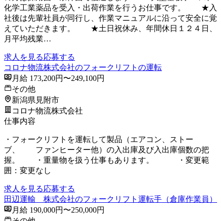
化学工業薬品を受入・出荷作業を行うお仕事です。 ★入
社後は先輩社員が同行し、作業マニュアルに沿って安全に覚
えていただきます。 ★土日祝休み、年間休日１２４日、
月平均残業…
求人を見る
応募する
コロナ物流株式会社のフォークリフトの運転
月給 173,200円〜249,100円
その他
新潟県見附市
コロナ物流株式会社
仕事内容
・フォークリフトを運転して製品（エアコン、ストー
ブ、 ファンヒーター他）の入出庫及び入出庫個数の把
握。 ・重量物を扱う仕事もあります。 ・変更範
囲：変更なし
求人を見る
応募する
田辺運輸 株式会社のフォークリフト運転手（倉庫作業員）
月給 190,000円〜250,000円
その他