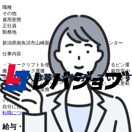
職種
その他
雇用形態
正社員
勤務地
新潟県南魚沼市山崎新田８６０−１ 第５バイオセンター
仕事内容
・フォークリフトを使用した、きのこ栽培に使用するビン運
搬、 ラック運搬 ・生産ラインの機械操作 ・栽培室の
清掃 ※業務に必要な免許等は入社後取得可能 ＊「応募
前職場見学」可。ハローワークへご相談ください ＊変更範
囲：会社の定める業務
\
ハローワークの求人も一括管理
自分に合う求人を探してもらう
/
転職について相談する
給与・福利厚生