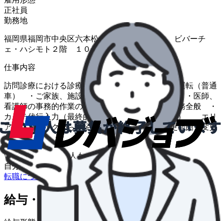
正社員
勤務地
福岡県福岡市中央区六本松４丁目１１−２６ ビバーチ
ェ・ハシモト２階 １０号室
仕事内容
訪問診療における診療帯同 ・診療の準備、車の運転（普通
車） ・ご家族、施設職員、多職種との連携業務 ・医師、
看護師の事務的作業の補助 ・その他付随する業務全般 ・
カルテ代行入力（最終的に医師が完了入力します） エリ
ア：クリニックから半径１６ｋｍ以内 ※変更範囲：変更
なし
\
ハローワークの求人も一括管理
自分に合う求人を探してもらう
/
転職について相談する
給与・福利厚生