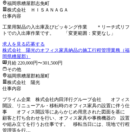
福岡県糟屋郡志免町
株式会社 ＨＩＳＡＮＡＧＡ
仕事内容
工業用製品の入出庫及びピッキング作業 ＊リーチ式リフ
トでの入出庫作業です。 「変更範囲：変更なし」
求人を見る
応募する
株式会社 陽光のオフィス家具納品の施工行程管理業務（福
岡県糟屋郡）
月給 220,000円〜301,500円
その他
福岡県糟屋郡粕屋町
株式会社 陽光
仕事内容
プライム企業 株式会社内田洋行グループ会社 オフィス
開設、リニューアル・移転時のオフィス家具の設置に伴う仕
事 オフィス開設等にあらかじめ用意された図面を基に
顧客と打ち合わせを行い、オフィス家具や事務機器の 設置
や組み立てを行うお仕事です。 移転当日には、現地で行程
管理等を行…