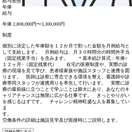
給与形態
年俸
給与
年俸 2,808,000円〜3,300,000円
制度
個別に決定した年俸額を１２か月で割った金額を月例給与と
して支給します。 月例給与は、月３０時間分の時間外手当
（固定残業手当）を含みます。 ＊基本給計算式：年俸÷
１２ヶ月−（固定残業代） 在宅の医療制度や、実際の診
療の現場を見て学び、患者様家族や施設スタッフと連携を図
ります。 医師は診察に専念できる環境を整え、看護師や診
療帯同スタッフが連携周りを率先して行います。 実際に診
療の最前線に立つことで学ぶことは膨大にあり、あなたのキ
ャリアチャンスは無限に広がる仕事です。 きっとやりがい
を感じるはずです。 チャレンジ精神旺盛な人を募集してい
ま
す
労働条件の詳細は施設見学及び面接時にご説明します。
詳細を閉じる