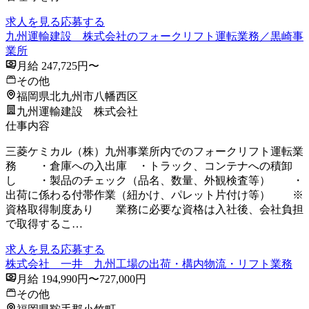
求人を見る
応募する
九州運輸建設 株式会社のフォークリフト運転業務／黒崎事
業所
月給 247,725円〜
その他
福岡県北九州市八幡西区
九州運輸建設 株式会社
仕事内容
三菱ケミカル（株）九州事業所内でのフォークリフト運転業
務 ・倉庫への入出庫 ・トラック、コンテナへの積卸
し ・製品のチェック（品名、数量、外観検査等） ・
出荷に係わる付帯作業（紐かけ、パレット片付け等） ※
資格取得制度あり 業務に必要な資格は入社後、会社負担
で取得するこ…
求人を見る
応募する
株式会社 一井 九州工場の出荷・構内物流・リフト業務
月給 194,990円〜727,000円
その他