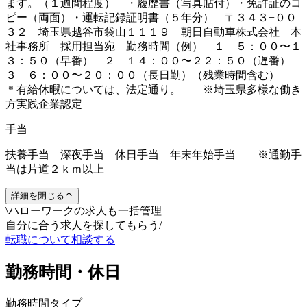
ます。（１週間程度） ・履歴書（写真貼付）・免許証のコ
ピー（両面）・運転記録証明書（５年分） 〒３４３−００
３２ 埼玉県越谷市袋山１１１９ 朝日自動車株式会社 本
社事務所 採用担当宛 勤務時間（例） １ ５：００〜１
３：５０（早番） ２ １４：００〜２２：５０（遅番）
３ ６：００〜２０：００（長日勤）（残業時間含む）
＊有給休暇については、法定通り。 ※埼玉県多様な働き
方実践企業認定
手当
扶養手当 深夜手当 休日手当 年末年始手当 ※通勤手
当は片道２ｋｍ以上
詳細を閉じる
\
ハローワークの求人も一括管理
自分に合う求人を探してもらう
/
転職について相談する
勤務時間・休日
勤務時間タイプ