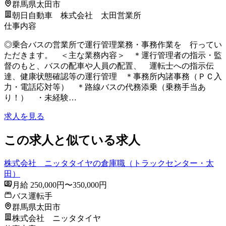
群馬県太田市
朝日自動車 株式会社 太田営業所
仕事内容
◎乗合バスの営業所で運行管理業務・事務作業を 行ってい
ただきます。 ＜主な業務内容＞ ＊運行管理者の指示・監
督のもと、バスの配車や人員の配置、 運転士への指示伝
達、健康状態確認等の運行管理 ＊事務所内諸事務（ＰＣ入
力・電話応対等） ＊路線バスの代務添乗（乗務手当あ
り！） ・未経験…
求人を見る
この求人と似ている求人
株式会社 ニッタタイヤの倉庫職（トラックセンター・太
田）
月給 250,000円〜350,000円
バス運転手
群馬県太田市
株式会社 ニッタタイヤ