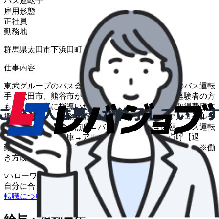
バス運転手
雇用形態
正社員
勤務地
群馬県太田市下浜田町 ４７４−２４
仕事内容
東武グループのバス会社「朝日バス太田営業所」のバス運転
手 太田市、熊谷市が主要運行エリアです。 未経験者の方
も一から丁寧に指導いたします。 大型二種免許取得費用支
援制度あり。 勤務の流れ（一例） 【出勤】アルコールチ
ェック・車両点検・点呼→バス運転業務 →休憩→バス運転
業務→営業所に帰庫→アルコールチェック ・点呼【退
勤】 ※就業時間は運行ダイヤによって異なります。 ※働
き方改革関連認定企業 変更範囲：会社の定める業務
\
ハローワークの求人も一括管理
自分に合う求人を探してもらう
/
転職について相談する