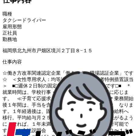
職種
タクシードライバー
雇用形態
正社員
勤務地
福岡県北九州市戸畑区境川２丁目８−１５
仕事内容
☆働き方改革関連認定企業「働きやすい職場認証企業」です
☆ ＜女性専用求人：均等法第８条女性労働者特例措置該当
＞ ■□週休２日制の固定給タクシー乗務員求人です□■ ＊
就業時間は、学校行事・家庭の事情等により相談に応じま
す。 ≪子育て応援求人≫【未経験者大歓迎】 ＊乗務開始
後１年間は、手当を含めて１８．４万円の月給制と なりま
す。１年経過後は、固定給＋歩合給の一般乗務員の給料へ
移行。平均給与月２５万円以上。安定して売上が上がるよう
に なれば、１年未満での一般乗務員の給料へ移行可能で
す。 ★会社説明会 ７／２０・２７ （９：３０〜１１：