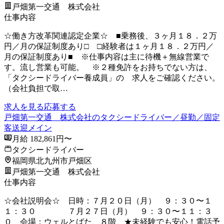
戸畑第一交通 株式会社
仕事内容
☆働き方改革関連認定企業☆ ■乗務後、３ヶ月１８．２万
円／月の保証制度あり□ □経験者は１ヶ月１８．２万円／
月の保証制度あり■ ※仕事内容は主に待機＋無線営業で
す。流し営業も可能。 ※２種免許をお持ちでない方は、
「タクシードライバー養成員」の 求人をご確認ください。
（会社負担で取…
求人を見る
応募する
戸畑第一交通 株式会社のタクシードライバー／昼勤／固定
客送迎メイン
月給 182,861円〜
タクシードライバー
福岡県北九州市戸畑区
戸畑第一交通 株式会社
仕事内容
☆会社説明会☆ 日時：７月２０日（月） ９：３０〜１
１：３０ ７月２７日（月） ９：３０〜１１：３
０ 会場：ウェルとばた ８階 ★未経験でも安心！電話予