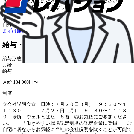
３０） ウェルとばた８階、お気軽にお越しください！
「業務の変更範囲：変更なし」
\
ハローワークの求人も一括管理
自分に合う求人を探してもらう
/
まずは無料で会員登録
給与・福利厚生
給与形態
月給
給与
月給 184,000円〜
制度
☆会社説明会☆ 日時：７月２０日（月） ９：３０〜１
１：３０ ７月２７日（月） ９：３０〜１１：３
０ 場所：ウェルとばた ８階 ◎お気軽にご参加くださ
い。 「働きやすい職場認定制度の認定企業に登録」 ご
自宅に居ながらお気軽に当社の会社説明を聞くことが可能で