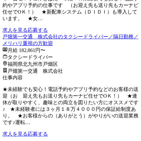
約やアプリ予約の仕事です （お迎え先も送り先もカーナビ
任せでОＫ！） ★新配車システム（ＤＩＤＩ）も導入して
います。 ★女…
求人を見る
応募する
戸畑第一交通 株式会社のタクシードライバー／隔日勤務／
メリハリ重視の方歓迎
月給 182,861円〜
タクシードライバー
福岡県北九州市戸畑区
戸畑第一交通 株式会社
仕事内容
★未経験でも安心！電話予約やアプリ予約などのお客様の送
迎（お 迎え先もお送り先もカーナビ任せでОＫ！） ★連
休が取りやすく、趣味との両立を図りたい方にオススメです
♪ ★未経験者には３ヶ月１８万４０００円の保証給制度あ
り。 ★お客様からの（ありがとう）がやりがいの送迎業務
です♪運転…
求人を見る
応募する