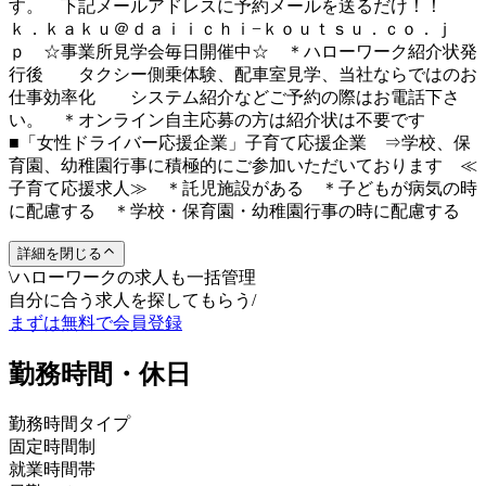
す。 下記メールアドレスに予約メールを送るだけ！！
ｋ．ｋａｋｕ＠ｄａｉｉｃｈｉ−ｋｏｕｔｓｕ．ｃｏ．ｊ
ｐ ☆事業所見学会毎日開催中☆ ＊ハローワーク紹介状発
行後 タクシー側乗体験、配車室見学、当社ならではのお
仕事効率化 システム紹介などご予約の際はお電話下さ
い。 ＊オンライン自主応募の方は紹介状は不要です
■「女性ドライバー応援企業」子育て応援企業 ⇒学校、保
育園、幼稚園行事に積極的にご参加いただいております ≪
子育て応援求人≫ ＊託児施設がある ＊子どもが病気の時
に配慮する ＊学校・保育園・幼稚園行事の時に配慮する
詳細を閉じる
\
ハローワークの求人も一括管理
自分に合う求人を探してもらう
/
まずは無料で会員登録
勤務時間・休日
勤務時間タイプ
固定時間制
就業時間帯