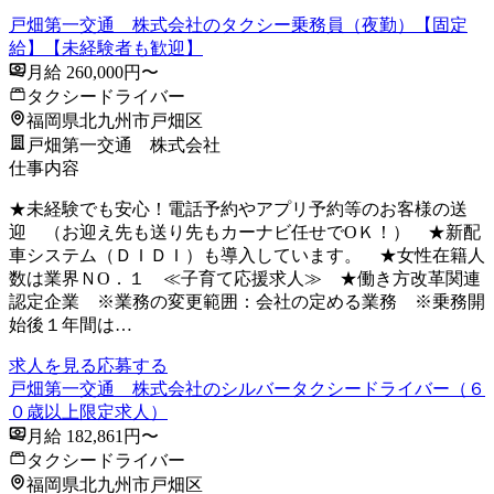
戸畑第一交通 株式会社のタクシー乗務員（夜勤）【固定
給】【未経験者も歓迎】
月給 260,000円〜
タクシードライバー
福岡県北九州市戸畑区
戸畑第一交通 株式会社
仕事内容
★未経験でも安心！電話予約やアプリ予約等のお客様の送
迎 （お迎え先も送り先もカーナビ任せでОＫ！） ★新配
車システム（ＤＩＤＩ）も導入しています。 ★女性在籍人
数は業界ＮО．１ ≪子育て応援求人≫ ★働き方改革関連
認定企業 ※業務の変更範囲：会社の定める業務 ※乗務開
始後１年間は…
求人を見る
応募する
戸畑第一交通 株式会社のシルバータクシードライバー（６
０歳以上限定求人）
月給 182,861円〜
タクシードライバー
福岡県北九州市戸畑区