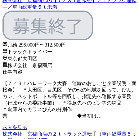
株式会社 京福商店の【７／３１面接会】２ｔトラック運転
手／車両総重量５ｔ未満
月給 295,000円〜312,500円
トラックドライバー
東京都大田区
株式会社 京福商店
仕事内容
【７／３１ハローワーク大森 運輸のおしごと企業説明・面
接会】 ＊大田区、目黒区、その他の地域を回って、びん、
カン、ペットボ トル等を回収し、指定先へ運搬する業務
（行政からの委託事業） ＊得意先へのビン等の納品
＊倉庫内でガラスびんの分別作
業 ◆当初は…
求人を見る
株式会社 京福商店の２ｔトラック運転手（車両総重量５ｔ