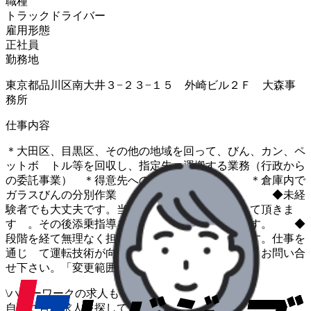
職種
トラックドライバー
雇用形態
正社員
勤務地
東京都品川区南大井３−２３−１５ 外崎ビル２Ｆ 大森事
務所
仕事内容
＊大田区、目黒区、その他の地域を回って、びん、カン、ペ
ットボ トル等を回収し、指定先へ運搬する業務（行政から
の委託事業） ＊得意先へのビン等の納品 ＊倉庫内で
ガラスびんの分別作業 ◆未経
験者でも大丈夫です。当初は助手として研修をして頂きま
す 。その後添乗指導を経て現場に配属となります。 ◆
段階を経て無理なく担当地域を覚える事ができます。仕事を
通じ て運転技術が向上します。 ◆お気軽に、お問い合
せ下さい。「変更範囲：会社の定める業務」
\
ハローワークの求人も一括管理
自分に合う求人を探してもらう
/