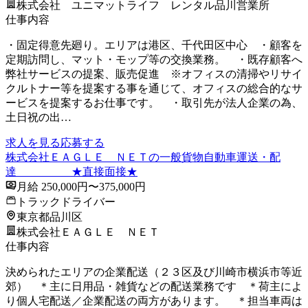
株式会社 ユニマットライフ レンタル品川営業所
仕事内容
・固定得意先廻り。エリアは港区、千代田区中心 ・顧客を
定期訪問し、マット・モップ等の交換業務。 ・既存顧客へ
弊社サービスの提案、販売促進 ※オフィスの清掃やリサイ
クルトナー等を提案する事を通じて、オフィスの総合的なサ
ービスを提案するお仕事です。 ・取引先が法人企業の為、
土日祝の出…
求人を見る
応募する
株式会社ＥＡＧＬＥ ＮＥＴの一般貨物自動車運送・配
達 ★直接面接★
月給 250,000円〜375,000円
トラックドライバー
東京都品川区
株式会社ＥＡＧＬＥ ＮＥＴ
仕事内容
決められたエリアの企業配送（２３区及び川崎市横浜市等近
郊） ＊主に日用品・雑貨などの配送業務です ＊荷主によ
り個人宅配送／企業配送の両方があります。 ＊担当車両は