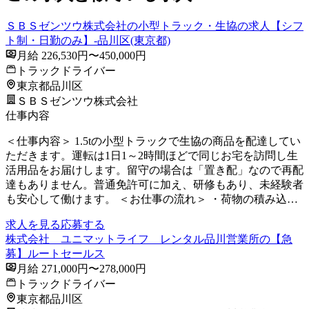
ＳＢＳゼンツウ株式会社の小型トラック・生協の求人【シフ
ト制・日勤のみ】-品川区(東京都)
月給 226,530円〜450,000円
トラックドライバー
東京都品川区
ＳＢＳゼンツウ株式会社
仕事内容
＜仕事内容＞ 1.5tの小型トラックで生協の商品を配達してい
ただきます。運転は1日1～2時間ほどで同じお宅を訪問し生
活用品をお届けします。留守の場合は「置き配」なので再配
達もありません。普通免許可に加え、研修もあり、未経験者
も安心して働けます。 ＜お仕事の流れ＞ ・荷物の積み込…
求人を見る
応募する
株式会社 ユニマットライフ レンタル品川営業所の【急
募】ルートセールス
月給 271,000円〜278,000円
トラックドライバー
東京都品川区