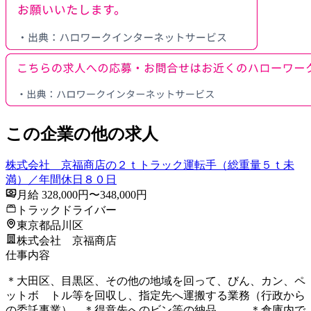
この企業の他の求人
株式会社 京福商店の２ｔトラック運転手（総重量５ｔ未
満）／年間休日８０日
月給 328,000円〜348,000円
トラックドライバー
東京都品川区
株式会社 京福商店
仕事内容
＊大田区、目黒区、その他の地域を回って、びん、カン、ペ
ットボ トル等を回収し、指定先へ運搬する業務（行政から
の委託事業） ＊得意先へのビン等の納品 ＊倉庫内で