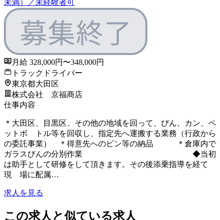
未満）／未経験者可
月給 328,000円〜348,000円
トラックドライバー
東京都大田区
株式会社 京福商店
仕事内容
＊大田区、目黒区、その他の地域を回って、びん、カン、ペ
ットボ トル等を回収し、指定先へ運搬する業務（行政から
の委託事業） ＊得意先へのビン等の納品 ＊倉庫内で
ガラスびんの分別作業 ◆当初
は助手として研修をして頂きます。その後添乗指導を経て
現 場に配属…
求人を見る
この求人と似ている求人