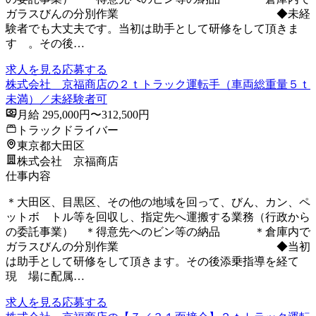
ガラスびんの分別作業 ◆未経
験者でも大丈夫です。当初は助手として研修をして頂きま
す 。その後…
求人を見る
応募する
株式会社 京福商店の２ｔトラック運転手（車両総重量５ｔ
未満）／未経験者可
月給 295,000円〜312,500円
トラックドライバー
東京都大田区
株式会社 京福商店
仕事内容
＊大田区、目黒区、その他の地域を回って、びん、カン、ペ
ットボ トル等を回収し、指定先へ運搬する業務（行政から
の委託事業） ＊得意先へのビン等の納品 ＊倉庫内で
ガラスびんの分別作業 ◆当初
は助手として研修をして頂きます。その後添乗指導を経て
現 場に配属…
求人を見る
応募する