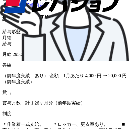
まずは無料で会員登録
給与・福利厚生
給与形態
月給
給与
月給 295,000円〜312,500円
昇給
（前年度実績 あり） 金額 1月あたり 4,000 円 〜 20,000 円
（前年度実績）
賞与
賞与月数 計 1.26ヶ月分（前年度実績）
制度
＊作業着一式支給。 ＊ロッカー、更衣室あり。 ■