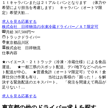
１ｔキャラバンまたは２ｔアルミバンとなります （体力や
希望により担当を考慮します） キャラバン（オートマ限
定）希望大歓…
求人を見る
応募する
株式会社 日祥物流の冷凍冷蔵ドライバー／ＡＴ限定可
月給 307,500円〜
トラックドライバー
東京都品川区
株式会社 日祥物流
仕事内容
★ハイエース・２ｔトラック（冷凍・冷蔵仕様）による食品
運送。 ★一都三県のスポット配送、デパ地下などへのルー
ト配送が中心。 ★普通免許（オートマ限定可）でＯＫ！倉
庫仕分け作業も有り。 当社はお客様の「困った！」を解
決する緊急配送のエキスパート。 「発注を間違えて商品が
足りない！…
求人を見る
応募する
東京都の他のドライバー求人を探す