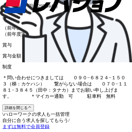
月給 196,952円〜295,344円
昇給
（前年度実績 あり） 金額 1月あたり 0 円 〜 20,000 円
（前年度実績）
賞与
賞与金額 0 円 〜 200,000 円（前年度実績）
制度
＊問い合わせにつきましては ０９０−６８２４−１５０
３（梯：カケハシ） 繋がらない場合は ０７０−１１
８１−３８４５（田中：タナカ）までお願い申し上げま
す。 ＊マイカー通勤 可 駐車料 無料
詳細を閉じる
\
ハローワークの求人も一括管理
自分に合う求人を探してもらう
/
まずは無料で会員登録