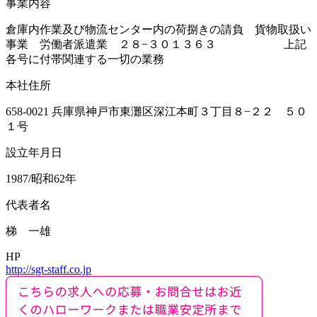
事業内容
倉庫内作業及び物流センター内の荷捌きの請負 貨物取扱い
事業 労働者派遣業 ２８−３０１３６３ 上記
各号に付帯関連する一切の業務
本社住所
658-0021 兵庫県神戸市東灘区深江本町３丁目８−２２ ５０
１号
設立年月日
1987/昭和62年
代表者名
梯 一雄
HP
http://sgt-staff.co.jp