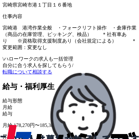
宮崎県宮崎市港１丁目１６番地
仕事内容
宮崎港 港湾作業全般 ・フォークリフト操作 ・倉庫作業
（商品の在庫管理、ピッキング、検品） ＊社有車あ
り ※資格取得支援制度あり（会社規定による） ＊
変更範囲：変更なし
\
ハローワークの求人も一括管理
自分に合う求人を探してもらう
/
転職について相談する
給与・福利厚生
給与形態
月給
給与
月給 178,270円〜185,380円
昇給