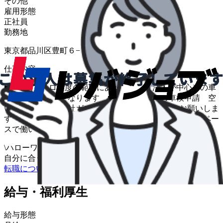
その他
雇用形態
正社員
勤務地
東京都品川区豊町６−６−２
仕事内容
■半径約５キロ程度の範囲にあるお客様（法人が中心）の車
の引き取り業務となります ■陸運事務所への車検申請 空
いた時間などは弊社ガソリンスタンドでの給油もお願いしま
す ＊６５歳以上の方も大いに歓迎します 自分のペー
スで働いてみませんか？ 変更範囲：変更なし
\
ハローワークの求人も一括管理
自分に合う求人を探してもらう
/
転職について相談する
給与・福利厚生
給与形態