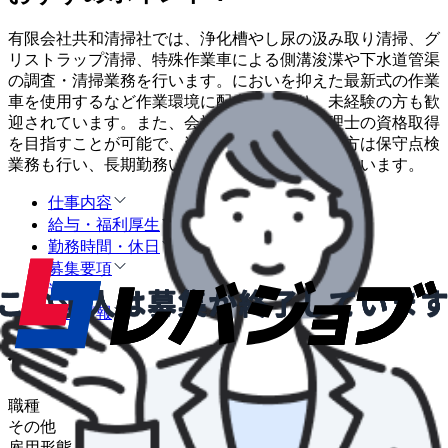
有限会社共和清掃社では、浄化槽やし尿の汲み取り清掃、グ
リストラップ清掃、特殊作業車による側溝浚渫や下水道管渠
の調査・清掃業務を行います。においを抑えた最新式の作業
車を使用するなど作業環境に配慮しており、未経験の方も歓
迎されています。また、会社負担で浄化槽管理士の資格取得
を目指すことが可能で、資格を保有・取得した方は保守点検
業務も行い、長期勤務いただける方を希望されています。
仕事内容
給与・福利厚生
勤務時間・休日
募集要項
選考
企業情報
仕事内容
職種
その他
雇用形態