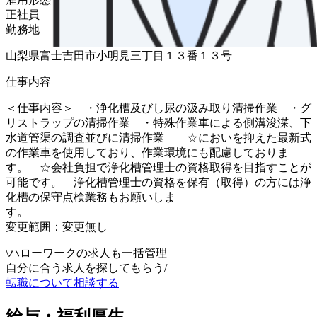
正社員
勤務地
山梨県富士吉田市小明見三丁目１３番１３号
仕事内容
＜仕事内容＞ ・浄化槽及びし尿の汲み取り清掃作業 ・グ
リストラップの清掃作業 ・特殊作業車による側溝浚渫、下
水道管渠の調査並びに清掃作業 ☆においを抑えた最新式
の作業車を使用しており、作業環境にも配慮しておりま
す。 ☆会社負担で浄化槽管理士の資格取得を目指すことが
可能です。 浄化槽管理士の資格を保有（取得）の方には浄
化槽の保守点検業務もお願いしま
す
変更範囲：変更無し
\
ハローワークの求人も一括管理
自分に合う求人を探してもらう
/
転職について相談する
給与・福利厚生