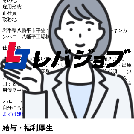
その他
雇用形態
正社員
勤務地
岩手県八幡平市平笠１９−５０−２ （株）十文字チキンカ
ンパニ―八幡平工場構内
仕事内容
請負先事業所において、下記の業務を担当して頂きます。
（１）ホームで、フォークリフトを使用しカゴの入荷・出庫
に係る 専属業務 ※フォークリフト免許必須 無
い方でも取得制度あり、全額会社負担です。 【変更範
囲：変更なし】 【働き方改革等認定企業】 ※障害者雇
用優良中小事業主認定制度もにす
\
ハローワークの求人も一括管理
自分に合う求人を探してもらう
/
まずは無料で会員登録
給与・福利厚生