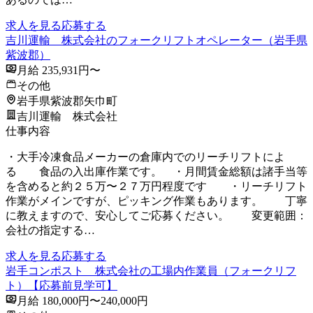
求人を見る
応募する
吉川運輸 株式会社のフォークリフトオペレーター（岩手県
紫波郡）
月給 235,931円〜
その他
岩手県紫波郡矢巾町
吉川運輸 株式会社
仕事内容
・大手冷凍食品メーカーの倉庫内でのリーチリフトによ
る 食品の入出庫作業です。 ・月間賃金総額は諸手当等
を含めると約２５万〜２７万円程度です ・リーチリフト
作業がメインですが、ピッキング作業もあります。 丁寧
に教えますので、安心してご応募ください。 変更範囲：
会社の指定する…
求人を見る
応募する
岩手コンポスト 株式会社の工場内作業員（フォークリフ
ト）【応募前見学可】
月給 180,000円〜240,000円