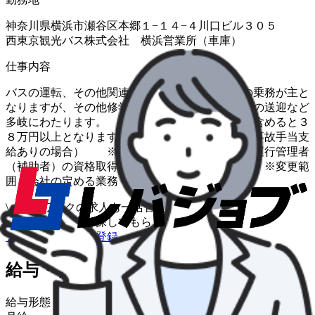
神奈川県横浜市瀬谷区本郷１−１４−４川口ビル３０５
西東京観光バス株式会社 横浜営業所（車庫）
仕事内容
バスの運転、その他関連業務 ※バスツアーの乗務が主と
なりますが、その他修学旅行 や遠足、部活動の送迎など
多岐にわたります。 ※時間外、その他手当を含めると３
８万円以上となります。 （２１日以上乗務、無事故手当支
給ありの場合） ※キャリアアップにも繋がる運行管理者
（補助者）の資格取得を積極的に支援します。 ※変更範
囲：会社の定める業務
\
ハローワークの求人も一括管理
自分に合う求人を探してもらう
/
まずは無料で会員登録
給与・福利厚生
給与形態