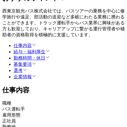
西東京観光バス株式会社では、バスツアーの乗務を中心に修
学旅行や遠足、部活動の送迎など多岐にわたる業務に携わる
ことができます。トラック運転手からバス業界に興味がある
方も歓迎しており、キャリアアップに繋がる運行管理者や補
助者の資格取得を積極的に支援しています。
仕事内容
給与・福利厚生
勤務時間・休日
募集要項
選考
企業情報
仕事内容
職種
バス運転手
雇用形態
正社員
勤務地