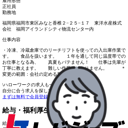
雇用形態
正社員
勤務地
福岡県福岡市東区みなと香椎２−２５−１７ 東洋水産株式
会社 福岡アイランドシティ物流センター内
仕事内容
・冷凍、冷蔵倉庫でのリーチリフトを使っての入出庫作業で
す。 食品を扱います。 １年を通して同じ温度帯での
お仕事となる為、 真夏もバテません！ 仕事は先輩が
丁寧に教えます。 難しい作業ではありません。 ＊
変更の範囲：会社の定める業務
\
ハローワークの求人も一括管理
自分に合う求人を探してもらう
/
まずは無料で会員登録
給与・福利厚生
給与形態