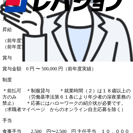
月給
給与
月給 189,200円〜239,200円
昇給
（前年度実績 あり） 金額 1月あたり 0 円 〜 10,000 円
（前年度実績）
賞与
賞与金額 0 円 〜 500,000 円（前年度実績）
制度
＊前払可 ＊制服貸与 ＊就業時間（２）は１８歳以上の
方のみ （労働基準法第６１条により年少者の深夜業務の
禁止） ＊応募にはハローワークの紹介状が必要です。
（求職者マイページ からのオンライン自主応募を除く）
手当
食事手当 2,500 円〜2,500 円 主任手当 １０，０００