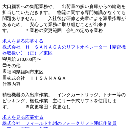
大口顧客への集配業務や、 出荷量の多い倉庫からの輸送を
担当していただきます。 物流に関する専門知識がなくても
問題ありません。 入社後は研修と先輩による添乗指導が
あるため、 安心して業務に取り組むことが出来ま
す。 ＊業務の変更範囲：会社の定める業務
求人を見る
応募する
株式会社 ＨＩＳＡＮＡＧＡのリフトオペレーター【精密機
器取扱い】（正）／東区
月給 210,000円〜
その他
福岡県福岡市東区
株式会社 ＨＩＳＡＮＡＧＡ
仕事内容
精密機器の入出庫作業。 インクカートリッジ、トナー等の
ピッキング、梱包作業 主にリーチ式リフトを使用しま
す。 ※変更範囲：変更なし
求人を見る
応募する
株式会社 フィールド九州のフォークリフト運転作業員