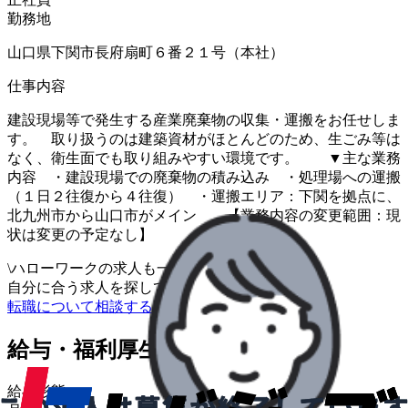
勤務地
山口県下関市長府扇町６番２１号（本社）
仕事内容
建設現場等で発生する産業廃棄物の収集・運搬をお任せしま
す。 取り扱うのは建築資材がほとんどのため、生ごみ等は
なく、衛生面でも取り組みやすい環境です。 ▼主な業務
内容 ・建設現場での廃棄物の積み込み ・処理場への運搬
（１日２往復から４往復） ・運搬エリア：下関を拠点に、
北九州市から山口市がメイン 【業務内容の変更範囲：現
状は変更の予定なし】
\
ハローワークの求人も一括管理
自分に合う求人を探してもらう
/
転職について相談する
給与・福利厚生
給与形態