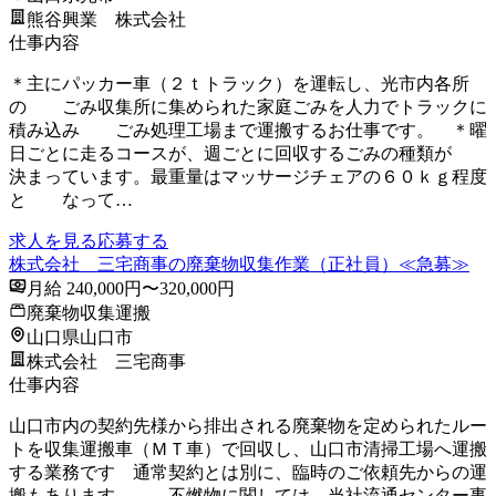
熊谷興業 株式会社
仕事内容
＊主にパッカー車（２ｔトラック）を運転し、光市内各所
の ごみ収集所に集められた家庭ごみを人力でトラックに
積み込み ごみ処理工場まで運搬するお仕事です。 ＊曜
日ごとに走るコースが、週ごとに回収するごみの種類が
決まっています。最重量はマッサージチェアの６０ｋｇ程度
と なって…
求人を見る
応募する
株式会社 三宅商事の廃棄物収集作業（正社員）≪急募≫
月給 240,000円〜320,000円
廃棄物収集運搬
山口県山口市
株式会社 三宅商事
仕事内容
山口市内の契約先様から排出される廃棄物を定められたルー
トを収集運搬車（ＭＴ車）で回収し、山口市清掃工場へ運搬
する業務です 通常契約とは別に、臨時のご依頼先からの運
搬もあります。 不燃物に関しては、当社流通センター事