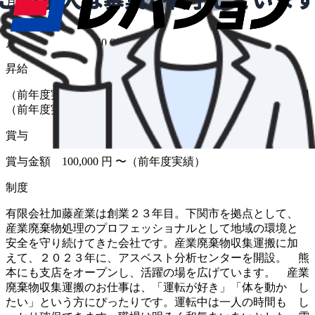
月給
給与
月給 215,000円〜250,000円
昇給
（前年度実績 あり） 金額 1月あたり 3,000 円 〜 20,000 円
（前年度実績）
賞与
賞与金額 100,000 円 〜（前年度実績）
制度
有限会社加藤産業は創業２３年目。下関市を拠点として、
産業廃棄物処理のプロフェッショナルとして地域の環境と
安全を守り続けてきた会社です。産業廃棄物収集運搬に加
えて、２０２３年に、アスベスト分析センターを開設。 熊
本にも支店をオープンし、活躍の場を広げています。 産業
廃棄物収集運搬のお仕事は、「運転が好き」「体を動か し
たい」という方にぴったりです。運転中は一人の時間も し