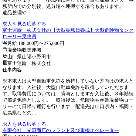
務所内での分別後、処分場へ運搬する場合もあります。
遺品整理や…
求人を見る
応募する
富士運輸 株式会社の【大型乗務員養成】大型危険物タンク
ローリー乗務員
月給 188,000円〜275,000円
廃棄物収集運搬
山口県山陽小野田市
富士運輸 株式会社
仕事内容
※本求人は大型自動車免許を所持していない方向けの求人と
なります。入社後、大型自動車免許を取得していただきま
す。取得費用については、貸与としますが入社後、３年勤続
で償還免除とします。 取得後は、危険物や産業廃棄物ロー
リーにて日帰り運行を行います 配送先は山口県内・福岡・
広島県などの…
求人を見る
応募する
有限会社 光田商店のプラント及び重機オペレーター