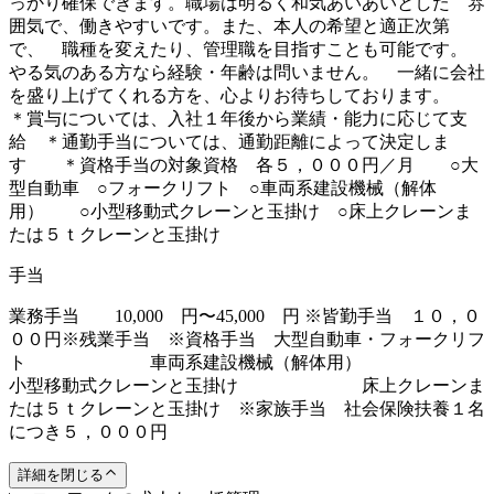
っかり確保できます。職場は明るく和気あいあいとした 雰
囲気で、働きやすいです。また、本人の希望と適正次第
で、 職種を変えたり、管理職を目指すことも可能です。
やる気のある方なら経験・年齢は問いません。 一緒に会社
を盛り上げてくれる方を、心よりお待ちしております。
＊賞与については、入社１年後から業績・能力に応じて支
給 ＊通勤手当については、通勤距離によって決定しま
す ＊資格手当の対象資格 各５，０００円／月 ○大
型自動車 ○フォークリフト ○車両系建設機械（解体
用） ○小型移動式クレーンと玉掛け ○床上クレーンま
たは５ｔクレーンと玉掛け
手当
業務手当 10,000 円〜45,000 円 ※皆勤手当 １０，０
００円※残業手当 ※資格手当 大型自動車・フォークリフ
ト 車両系建設機械（解体用）
小型移動式クレーンと玉掛け 床上クレーンま
たは５ｔクレーンと玉掛け ※家族手当 社会保険扶養１名
につき５，０００円
詳細を閉じる