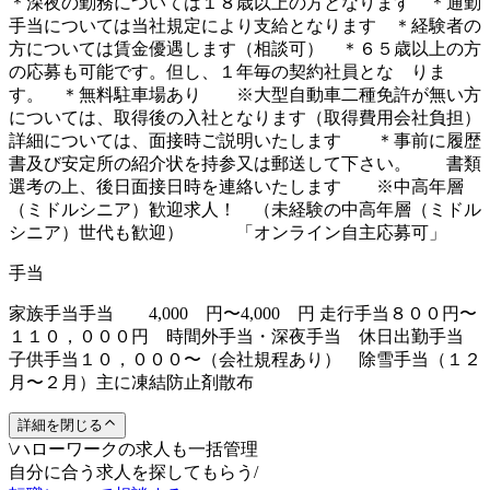
＊深夜の勤務については１８歳以上の方となります ＊通勤
手当については当社規定により支給となります ＊経験者の
方については賃金優遇します（相談可） ＊６５歳以上の方
の応募も可能です。但し、１年毎の契約社員とな りま
す。 ＊無料駐車場あり ※大型自動車二種免許が無い方
については、取得後の入社となります（取得費用会社負担）
詳細については、面接時ご説明いたします ＊事前に履歴
書及び安定所の紹介状を持参又は郵送して下さい。 書類
選考の上、後日面接日時を連絡いたします ※中高年層
（ミドルシニア）歓迎求人！ （未経験の中高年層（ミドル
シニア）世代も歓迎） 「オンライン自主応募可」
手当
家族手当手当 4,000 円〜4,000 円 走行手当８００円〜
１１０，０００円 時間外手当・深夜手当 休日出勤手当
子供手当１０，０００〜（会社規程あり） 除雪手当（１２
月〜２月）主に凍結防止剤散布
詳細を閉じる
\
ハローワークの求人も一括管理
自分に合う求人を探してもらう
/