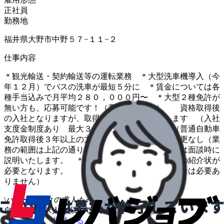
正社員
勤務地
福井県大野市中野５７−１１−２
仕事内容
＊観光輸送・契約輸送等の運転業務 ＊大型洗車機導入（今
年１２月）でバスの洗車が最短５分に ＊賃金については各
種手当込みで月平均２８０，０００円〜 ＊大型２種免許が
無い方も、応募可能です！（養成制度あり） 資格取得後
の入社となりますが、取得費用は会社が負担します （入社
支度金制度あり 最大３００，０００円） （普通自動車
免許取得後３年以上の方に限る） 変更範囲：変更なし（業
務の範囲は上記の通り） ＊その他詳細については面談時に
説明いたします。 ＊応募の際は、ハローワークの紹介状が
必要となります。 （オンライン自主応募の場合は必要あ
りません）
\
ハローワークの求人も一括管理
自分に合う求人を探してもらう
/
転職について相談する