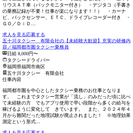
リウスＡＴ車（バックモニター付き） ・デジタコ（手書き
の乗務記録が不要！仕事が楽になります！！） ・カーナ
ビ、バックセンサー、ＥＴＣ、ドライブレコーダー付き ・
ＧＯ／ＤｉＤ…
求人を見る
応募する
五十川タクシー 有限会社の【未経験大歓迎】充実の研修内
容／福岡都市圏タクシー乗務員
日給 8,000円〜
タクシードライバー
福岡県福岡市南区
五十川タクシー 有限会社
仕事内容
福岡都市圏を中心としたタクシー乗務のお仕事となりま
す。 これまでタクシー営業が「流し」のみだった頃に比べ
て未経験の方 でもアプリ使用で早い段階から多くの給与を
稼げるように変化して きています。 また、２０２４年４
月から難関だった地理試験が廃止されました！ ※地理効果
測定という形式…
求人を見る
応募する