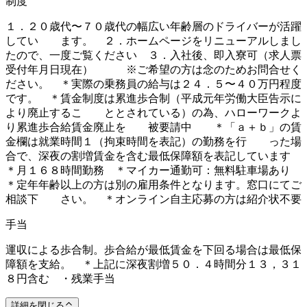
制度
１．２０歳代〜７０歳代の幅広い年齢層のドライバーが活躍
してい ます。 ２．ホームページをリニューアルしまし
たので、一度ご覧ください ３．入社後、即入寮可（求人票
受付年月日現在） ※ご希望の方は念のためお問合せく
ださい。 ＊実際の乗務員の給与は２４．５〜４０万円程度
です。 ＊賃金制度は累進歩合制（平成元年労働大臣告示に
より廃止するこ ととされている）の為、ハローワークよ
り累進歩合給賃金廃止を 被要請中 ＊「ａ＋ｂ」の賃
金欄は就業時間１（拘束時間を表記）の勤務を行 った場
合で、深夜の割増賃金を含む最低保障額を表記しています
＊月１６８時間勤務 ＊マイカー通勤可：無料駐車場あり
＊定年年齢以上の方は別の雇用条件となります。窓口にてご
相談下 さい。 ＊オンライン自主応募の方は紹介状不要
手当
運収による歩合制。歩合給が最低賃金を下回る場合は最低保
障額を支給。 ＊上記に深夜割増５０．４時間分１３，３１
８円含む ・残業手当
詳細を閉じる