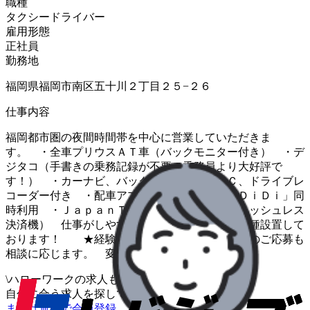
職種
タクシードライバー
雇用形態
正社員
勤務地
福岡県福岡市南区五十川２丁目２５−２６
仕事内容
福岡都市圏の夜間時間帯を中心に営業していただきま
す。 ・全車プリウスＡＴ車（バックモニター付き） ・デ
ジタコ（手書きの乗務記録が不要！乗務員より大好評で
す！） ・カーナビ、バックセンサー、ＥＴＣ、ドライブレ
コーダー付き ・配車アプリ２種類「ＧＯ」「ＤｉＤｉ」同
時利用 ・ＪａｐａｎＴａｘｉタブレット（キャッシュレス
決済機） 仕事がしやすいような機能や機械は各種設置して
おります！ ★経験は不問です ６５歳以上のご応募も
相談に応じます。 変更範囲：変更なし
\
ハローワークの求人も一括管理
自分に合う求人を探してもらう
/
まずは無料で会員登録