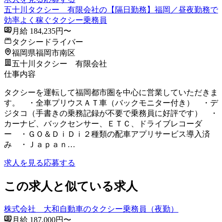
五十川タクシー 有限会社の【隔日勤務】福岡／昼夜勤務で
効率よく稼ぐタクシー乗務員
月給 184,235円〜
タクシードライバー
福岡県福岡市南区
五十川タクシー 有限会社
仕事内容
タクシーを運転して福岡都市圏を中心に営業していただきま
す。 ・全車プリウスＡＴ車（バックモニター付き） ・デ
ジタコ（手書きの乗務記録が不要で乗務員に好評です） ・
カーナビ、バックセンサー、ＥＴＣ、ドライブレコーダ
ー ・ＧＯ＆ＤｉＤｉ２種類の配車アプリサービス導入済
み ・Ｊａｐａｎ…
求人を見る
応募する
この求人と似ている求人
株式会社 大和自動車のタクシー乗務員（夜勤）
月給 187,000円〜