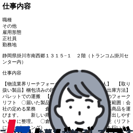
仕事内容
職種
その他
雇用形態
正社員
勤務地
静岡県掛川市南西郷１３１５−１ ２階（トランコム掛川セ
ンター内）
仕事内容
【物流業界リーチフォークリフト作業経験者求人】 【取り
扱い製品】梱包済みの段ボール（紙製品） 【入出庫方法】
パレットでの運搬 【使用リフト】リーチタイプのフォーク
リフト 〇届いた製品の検品、格納 ＊変更範囲：会
社の定める業務 倉庫内の決められた保管場所へ商品を運
びます。 新しい商品が奥になるようにまた取り出しやす
いように整理。 〇倉庫から出荷される商品の用意（リフト
によるピッキング） 毎日倉庫から出荷の作業も行いま