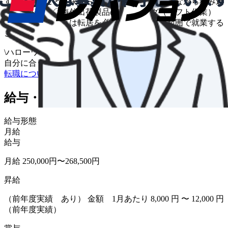
す。 日ごとに決められた数量を、伝票をみながら積み込
み場所へ。 〇海外出荷製品のピッキング（リフト作業）
※「地域限定」とは転居を必要としない異動範囲で就業する
こと
\
ハローワークの求人も一括管理
自分に合う求人を探してもらう
/
転職について相談する
給与・福利厚生
給与形態
月給
給与
月給 250,000円〜268,500円
昇給
（前年度実績 あり） 金額 1月あたり 8,000 円 〜 12,000 円
（前年度実績）