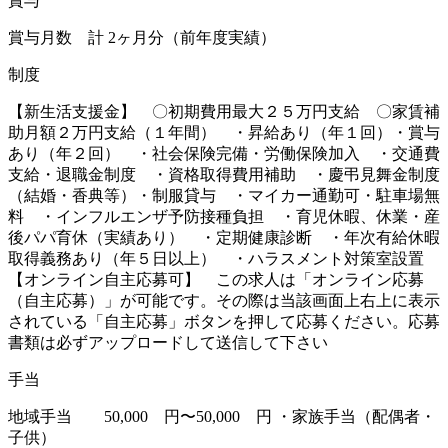
賞与
賞与月数 計 2ヶ月分（前年度実績）
制度
【新生活支援金】 〇初期費用最大２５万円支給 〇家賃補
助月額２万円支給（１年間） ・昇給あり（年１回）・賞与
あり（年２回） ・社会保険完備・労働保険加入 ・交通費
支給・退職金制度 ・資格取得費用補助 ・慶弔見舞金制度
（結婚・香典等）・制服貸与 ・マイカー通勤可・駐車場無
料 ・インフルエンザ予防接種負担 ・育児休暇、休業・産
後パパ育休（実績あり） ・定期健康診断 ・年次有給休暇
取得義務あり（年５日以上） ・ハラスメント対策室設置
【オンライン自主応募可】 この求人は「オンライン応募
（自主応募）」が可能です。その際は当該画面上右上に表示
されている「自主応募」ボタンを押して応募ください。応募
書類は必ずアップロードして送信して下さい
手当
地域手当 50,000 円〜50,000 円 ・家族手当（配偶者・
子供）