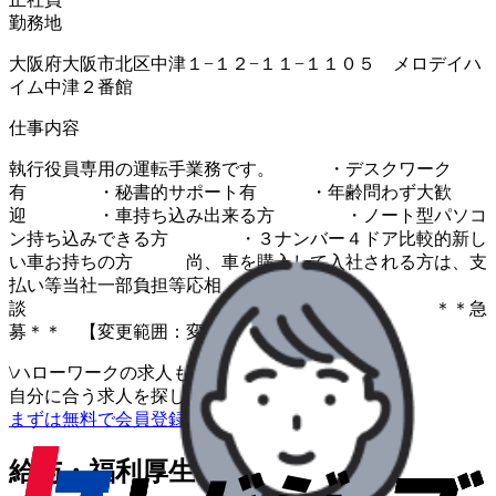
勤務地
大阪府大阪市北区中津１−１２−１１−１１０５ メロデイハ
イム中津２番館
仕事内容
執行役員専用の運転手業務です。 ・デスクワーク
有 ・秘書的サポート有 ・年齢問わず大歓
迎 ・車持ち込み出来る方 ・ノート型パソコ
ン持ち込みできる方 ・３ナンバー４ドア比較的新し
い車お持ちの方 尚、車を購入して入社される方は、支
払い等当社一部負担等応相
談 ＊＊急
募＊＊ 【変更範囲：変更なし】
\
ハローワークの求人も一括管理
自分に合う求人を探してもらう
/
まずは無料で会員登録
給与・福利厚生