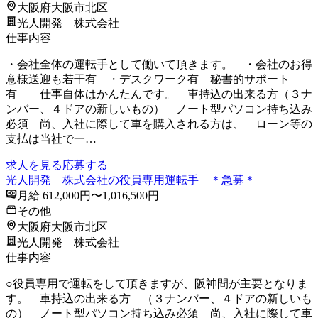
大阪府大阪市北区
光人開発 株式会社
仕事内容
・会社全体の運転手として働いて頂きます。 ・会社のお得
意様送迎も若干有 ・デスクワーク有 秘書的サポート
有 仕事自体はかんたんです。 車持込の出来る方（３ナ
ンバー、４ドアの新しいもの） ノート型パソコン持ち込み
必須 尚、入社に際して車を購入される方は、 ローン等の
支払は当社で一…
求人を見る
応募する
光人開発 株式会社の役員専用運転手 ＊急募＊
月給 612,000円〜1,016,500円
その他
大阪府大阪市北区
光人開発 株式会社
仕事内容
○役員専用で運転をして頂きますが、阪神間が主要となりま
す。 車持込の出来る方 （３ナンバー、４ドアの新しいも
の） ノート型パソコン持ち込み必須 尚、入社に際して車