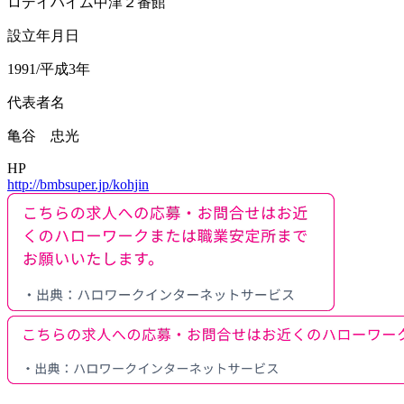
ロデイハイム中津２番館
設立年月日
1991/平成3年
代表者名
亀谷 忠光
HP
http://bmbsuper.jp/kohjin