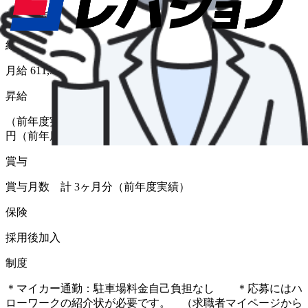
給与形態
月給
給与
月給 611,500円〜1,185,000円
昇給
（前年度実績 あり） 金額 1月あたり 30,000 円 〜 50,000
円（前年度実績）
賞与
賞与月数 計 3ヶ月分（前年度実績）
保険
採用後加入
制度
＊マイカー通勤：駐車場料金自己負担なし ＊応募にはハ
ローワークの紹介状が必要です。 （求職者マイページから