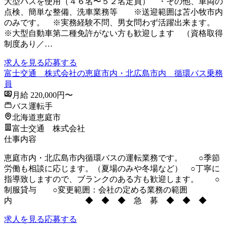
大型バスを使用（４６名〜５２名定員） ・その他、車両の
点検、簡単な整備、洗車業務等 ※送迎範囲は苫小牧市内
のみです。 ※実務経験不問、男女問わず活躍出来ます。
※大型自動車第二種免許がない方も歓迎します （資格取得
制度あり／…
求人を見る
応募する
富士交通 株式会社の恵庭市内・北広島市内 循環バス乗務
員
月給 220,000円〜
バス運転手
北海道恵庭市
富士交通 株式会社
仕事内容
恵庭市内・北広島市内循環バスの運転業務です。 ○季節
労働も相談に応じます。（夏場のみや冬場など） ○丁寧に
指導致しますので、ブランクのある方も歓迎します。 ○
制服貸与 ○変更範囲：会社の定める業務の範囲
内 ◆ ◆ ◆ 急 募 ◆ ◆ ◆
求人を見る
応募する