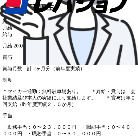
給与・福利厚生
給与形態
月給
給与
月給 200,000円〜
賞与
賞与月数 計 2ヶ月分（前年度実績）
制度
＊マイカー通勤：無料駐車場あり。 ＊昇給・賞与は、会
社業績及び本人の実績により支給します。 ＊賞与は年２
回支給（昨年度実績２．０か月）
手当
・勤務手当：０〜２３，０００円 ・職能手当：０〜４０，
０００円 ・職務手当：０〜３０，０００円