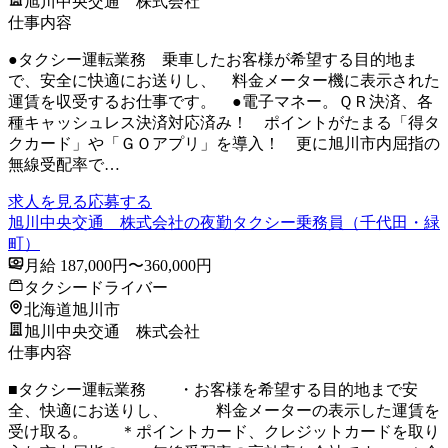
旭川中央交通 株式会社
仕事内容
●タクシー運転業務 乗車したお客様が希望する目的地ま
で、安全に快適にお送りし、 料金メーター機に表示された
運賃を収受するお仕事です。 ●電子マネー。ＱＲ決済、各
種キャッシュレス決済対応済み！ ポイントがたまる「得タ
クカード」や「ＧＯアプリ」を導入！ 更に旭川市内屈指の
無線受配率で…
求人を見る
応募する
旭川中央交通 株式会社の夜勤タクシー乗務員（千代田・緑
町）
月給 187,000円〜360,000円
タクシードライバー
北海道旭川市
旭川中央交通 株式会社
仕事内容
■タクシー運転業務 ・お客様を希望する目的地まで安
全、快適にお送りし、 料金メーターの表示した運賃を
受け取る。 ＊ポイントカード、クレジットカードを取り