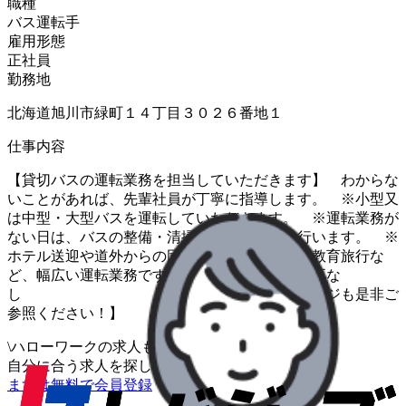
職種
バス運転手
雇用形態
正社員
勤務地
北海道旭川市緑町１４丁目３０２６番地１
仕事内容
【貸切バスの運転業務を担当していただきます】 わからな
いことがあれば、先輩社員が丁寧に指導します。 ※小型又
は中型・大型バスを運転していただきます。 ※運転業務が
ない日は、バスの整備・清掃・点検業務等を行います。 ※
ホテル送迎や道外からの団体ツアー、北海道内教育旅行な
ど、幅広い運転業務です。 ※変更範囲：変更な
し 【当社ホームページも是非ご
参照ください！】
\
ハローワークの求人も一括管理
自分に合う求人を探してもらう
/
まずは無料で会員登録