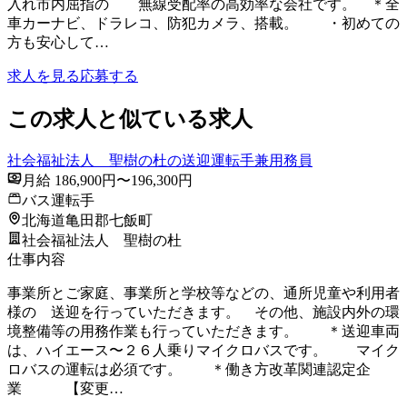
入れ市内屈指の 無線受配率の高効率な会社です。 ＊全
車カーナビ、ドラレコ、防犯カメラ、搭載。 ・初めての
方も安心して…
求人を見る
応募する
この求人と似ている求人
社会福祉法人 聖樹の杜の送迎運転手兼用務員
月給 186,900円〜196,300円
バス運転手
北海道亀田郡七飯町
社会福祉法人 聖樹の杜
仕事内容
事業所とご家庭、事業所と学校等などの、通所児童や利用者
様の 送迎を行っていただきます。 その他、施設内外の環
境整備等の用務作業も行っていただきます。 ＊送迎車両
は、ハイエース〜２６人乗りマイクロバスです。 マイク
ロバスの運転は必須です。 ＊働き方改革関連認定企
業 【変更…