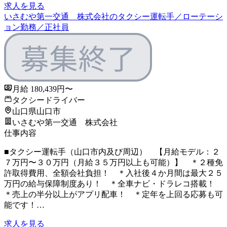
求人を見る
いさむや第一交通 株式会社のタクシー運転手／ローテーシ
ョン勤務／正社員
月給 180,439円〜
タクシードライバー
山口県山口市
いさむや第一交通 株式会社
仕事内容
■タクシー運転手（山口市内及び周辺） 【月給モデル：２
７万円〜３０万円（月給３５万円以上も可能）】 ＊２種免
許取得費用、全額会社負担！ ＊入社後４か月間は最大２５
万円の給与保障制度あり！ ＊全車ナビ・ドラレコ搭載！
＊売上の半分以上がアプリ配車！ ＊定年を上回る応募も可
能です！…
求人を見る