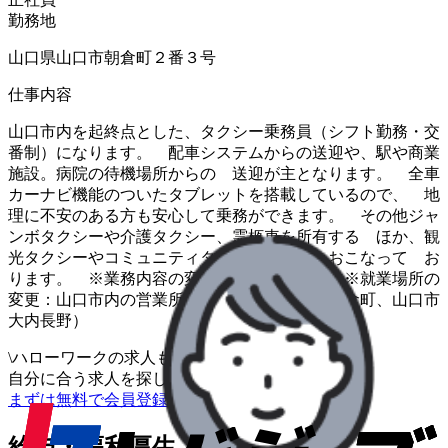
勤務地
山口県山口市朝倉町２番３号
仕事内容
山口市内を起終点とした、タクシー乗務員（シフト勤務・交
番制）になります。 配車システムからの送迎や、駅や商業
施設。病院の待機場所からの 送迎が主となります。 全車
カーナビ機能のついたタブレットを搭載しているので、 地
理に不安のある方も安心して乗務ができます。 その他ジャ
ンボタクシーや介護タクシー、霊柩車を所有する ほか、観
光タクシーやコミュニティタクシーの運行もおこなって お
ります。 ※業務内容の変更範囲：変更なし ※就業場所の
変更：山口市内の営業所間であり （山口市朝倉町、山口市
大内長野）
\
ハローワークの求人も一括管理
自分に合う求人を探してもらう
/
まずは無料で会員登録
給与・福利厚生