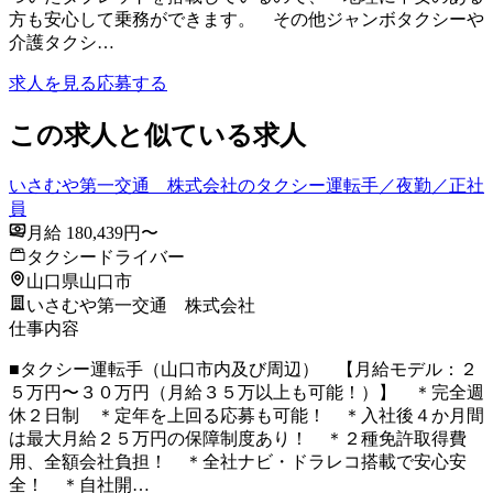
方も安心して乗務ができます。 その他ジャンボタクシーや
介護タクシ…
求人を見る
応募する
この求人と似ている求人
いさむや第一交通 株式会社のタクシー運転手／夜勤／正社
員
月給 180,439円〜
タクシードライバー
山口県山口市
いさむや第一交通 株式会社
仕事内容
■タクシー運転手（山口市内及び周辺） 【月給モデル：２
５万円〜３０万円（月給３５万以上も可能！）】 ＊完全週
休２日制 ＊定年を上回る応募も可能！ ＊入社後４か月間
は最大月給２５万円の保障制度あり！ ＊２種免許取得費
用、全額会社負担！ ＊全社ナビ・ドラレコ搭載で安心安
全！ ＊自社開…