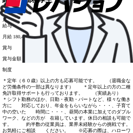
給与形態
月給
給与
月給 180,439円〜
賞与
賞与金額 0 円 〜 330,000 円（前年度実績）
制度
＊定年（６０歳）以上の方も応募可能です。 （退職金な
ど労働条件の一部は異なります） ＊定年以上の方の二種
免許取得サポートも行っております。 （実績あり）
＊シフト勤務のほか、日勤・夜勤・パートなど、様々な働き
方に 対応しており、年金をもらいながら・・・、子育て
中の空いた 時間に・・・、昼間の本業に加えてのダブル
ワーク、などの方が 在籍しています。休日の相談も可能で
す。 約半数の従業員は、業界未経験からの挑戦です。
お気軽にご相談 ください。 ※応募の際は、ハローワ