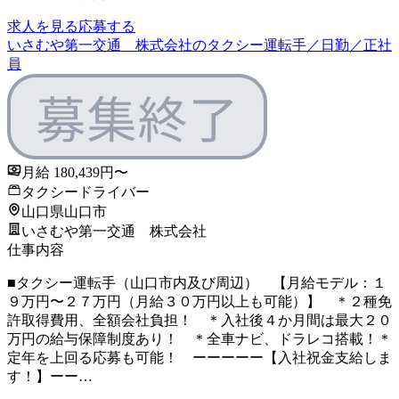
求人を見る
応募する
いさむや第一交通 株式会社のタクシー運転手／日勤／正社
員
月給 180,439円〜
タクシードライバー
山口県山口市
いさむや第一交通 株式会社
仕事内容
■タクシー運転手（山口市内及び周辺） 【月給モデル：１
９万円〜２７万円（月給３０万円以上も可能）】 ＊２種免
許取得費用、全額会社負担！ ＊入社後４か月間は最大２０
万円の給与保障制度あり！ ＊全車ナビ、ドラレコ搭載！＊
定年を上回る応募も可能！ ーーーーー【入社祝金支給しま
す！】ーー…