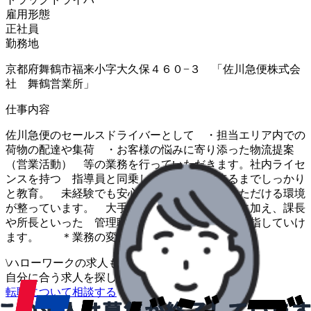
雇用形態
正社員
勤務地
京都府舞鶴市福来小字大久保４６０−３ 「佐川急便株式会
社 舞鶴営業所」
仕事内容
佐川急便のセールスドライバーとして ・担当エリア内での
荷物の配達や集荷 ・お客様の悩みに寄り添った物流提案
（営業活動） 等の業務を行っていただきます。社内ライセ
ンスを持つ 指導員と同乗して独り立ち出来るまでしっかり
と教育。 未経験でも安心して業務を行っていただける環境
が整っています。 大手ならではの手厚い待遇に加え、課長
や所長といった 管理職へのステップアップも目指していけ
ます。 ＊業務の変更範囲：会社の定める業務
\
ハローワークの求人も一括管理
自分に合う求人を探してもらう
/
転職について相談する