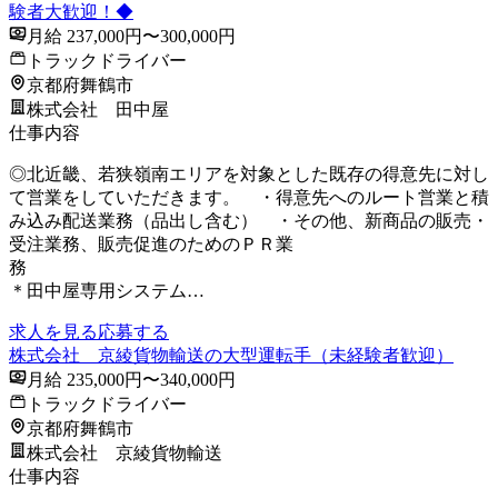
験者大歓迎！◆
月給 237,000円〜300,000円
トラックドライバー
京都府舞鶴市
株式会社 田中屋
仕事内容
◎北近畿、若狭嶺南エリアを対象とした既存の得意先に対し
て営業をしていただきます。 ・得意先へのルート営業と積
み込み配送業務（品出し含む） ・その他、新商品の販売・
受注業務、販売促進のためのＰＲ業
＊田中屋専用システム…
求人を見る
応募する
株式会社 京綾貨物輸送の大型運転手（未経験者歓迎）
月給 235,000円〜340,000円
トラックドライバー
京都府舞鶴市
株式会社 京綾貨物輸送
仕事内容