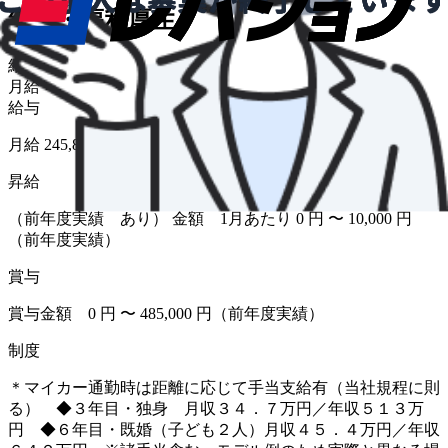
給与・福利厚生
給与形態
月給
給与
月給 245,800円〜318,800円
昇給
（前年度実績 あり） 金額 1月あたり 0 円 〜 10,000 円
（前年度実績）
賞与
賞与金額 0 円 〜 485,000 円（前年度実績）
制度
＊マイカー通勤時は距離に応じて手当支給有（当社規程に則
る） ◆３年目・独身 月収３４．７万円／年収５１３万
円 ◆６年目・既婚（子ども２人）月収４５．４万円／年収