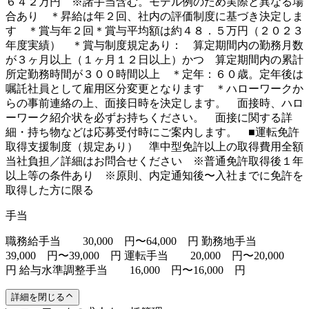
６４２万円 ※諸手当含む。モデル例のため実際と異なる場
合あり ＊昇給は年２回、社内の評価制度に基づき決定しま
す ＊賞与年２回＊賞与平均額は約４８．５万円（２０２３
年度実績） ＊賞与制度規定あり： 算定期間内の勤務月数
が３ヶ月以上（１ヶ月１２日以上）かつ 算定期間内の累計
所定勤務時間が３００時間以上 ＊定年：６０歳。定年後は
嘱託社員として雇用区分変更となります ＊ハローワークか
らの事前連絡の上、面接日時を決定します。 面接時、ハロ
ーワーク紹介状を必ずお持ちください。 面接に関する詳
細・持ち物などは応募受付時にご案内します。 ■運転免許
取得支援制度（規定あり） 準中型免許以上の取得費用全額
当社負担／詳細はお問合せください ※普通免許取得後１年
以上等の条件あり ※原則、内定通知後〜入社までに免許を
取得した方に限る
手当
職務給手当 30,000 円〜64,000 円 勤務地手当
39,000 円〜39,000 円 運転手当 20,000 円〜20,000
円 給与水準調整手当 16,000 円〜16,000 円
詳細を閉じる