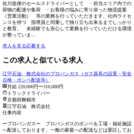
佐川急便のセールスドライバーとして ・担当エリア内での
荷物の配達や集荷 ・お客様の悩みに寄り添った物流提案
（営業活動） 等の業務を行っていただきます。社内ライセ
ンスを持つ 指導員と同乗して独り立ち出来るまでしっかり
と教育。 未経験でも安心して業務を行っていただける環境
が整っていま…
求人を見る
応募する
この求人と似ている求人
江守石油 株式会社のプロパンガス（ガス器具の設置・安全
点検・ボンベ配送等）
月給 220,000円〜310,000円
トラックドライバー
京都府舞鶴市
江守石油 株式会社
仕事内容
ープロパンガスー プロパンガスのボンベを工場・福祉施設
へ配送しております。一般の家庭への配送などは委託してお