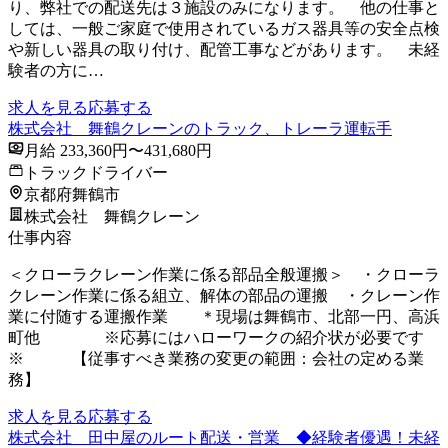
り、弊社での配送先は３施設のみになります。 他の仕事と
しては、一般ご家庭で使用されているガス器具等の安全点検
や新しい器具の取り付け、配管工事などがあります。 未経
験者の方に…
求人を見る
応募する
株式会社 舞鶴クレーンのトラック、トレーラ運転手
月給 233,360円〜431,680円
トラックドライバー
京都府舞鶴市
株式会社 舞鶴クレーン
仕事内容
＜クローラクレーン作業に係る部品全般運搬＞ ・クローラ
クレーン作業に係る組立、解体の部品の運搬 ・クレーン作
業に付随する運搬作業 ＊現場は舞鶴市、北部一円、高浜
町他 ※応募にはハローワークの紹介状が必要です
※ 【従事すべき業務の変更の範囲：会社の定める業
務】
求人を見る
応募する
株式会社 田中屋のルート配送・営業 ◆経験者優遇！未経