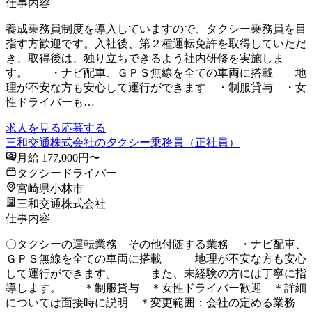
仕事内容
養成乗務員制度を導入していますので、タクシー乗務員を目
指す方歓迎です。入社後、第２種運転免許を取得していただ
き、取得後は、独り立ちできるよう社内研修を実施しま
す。 ・ナビ配車、ＧＰＳ無線を全ての車両に搭載 地
理が不安な方も安心して運行ができます ・制服貸与 ・女
性ドライバーも…
求人を見る
応募する
三和交通株式会社の夕クシー乗務員（正社員）
月給 177,000円〜
タクシードライバー
宮崎県小林市
三和交通株式会社
仕事内容
〇タクシーの運転業務 その他付随する業務 ・ナビ配車、
ＧＰＳ無線を全ての車両に搭載 地理が不安な方も安心
して運行ができます。 また、未経験の方には丁寧に指
導します。 ＊制服貸与 ＊女性ドライバー歓迎 ＊詳細
については面接時に説明 ＊変更範囲：会社の定める業務