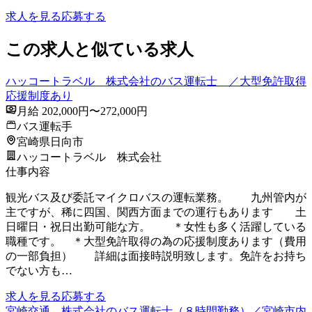
求人を見る
応募する
この求人と似ている求人
ハッコートラベル 株式会社のバス運転士 ／大型免許取得
応援制度あり
月給 202,000円〜272,000円
バス運転手
宮崎県日向市
ハッコートラベル 株式会社
仕事内容
観光バス及び委託マイクロバスの運転業務。 九州管内が
主ですが、稀に四国、関西方面までの運行もあります 土
日曜日・祝日出勤可能な方。 ＊女性も多く活躍している
職種です。 ＊大型免許取得の為の応援制度あります（費用
の一部負担） 詳細は面接時説明致します。免許をお持ち
でない方も…
求人を見る
応募する
宮崎交通 株式会社のバス運転士（８時間勤務）／宮崎市内