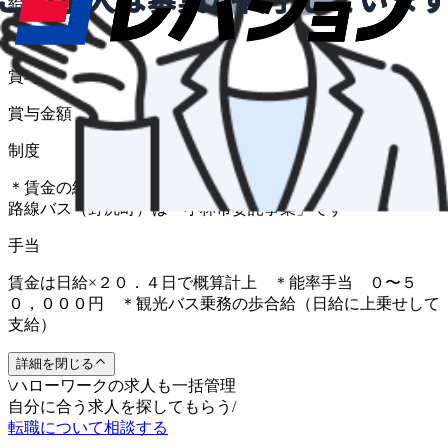
給与
日給 8,830円〜
賞与
賞与金額 20,000 円 〜 50,000 円（前年度実績）
制度
＊賃金の総支給額は手当等含め２７万円程度になります ＊
路線バス（野尻町）は「小林市委託事業」です
手当
賃金は日給×２０．４日で概算計上 ＊能率手当 ０〜５
０，０００円 ＊観光バス乗務の歩合給（日給に上乗せして
支給）
詳細を閉じる
\
ハローワークの求人も一括管理
自分に合う求人を探してもらう
/
転職について相談する