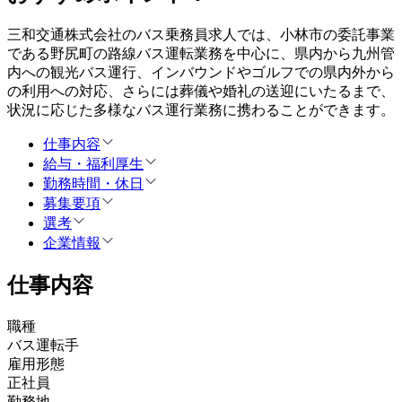
三和交通株式会社のバス乗務員求人では、小林市の委託事業
である野尻町の路線バス運転業務を中心に、県内から九州管
内への観光バス運行、インバウンドやゴルフでの県内外から
の利用への対応、さらには葬儀や婚礼の送迎にいたるまで、
状況に応じた多様なバス運行業務に携わることができます。
仕事内容
給与・福利厚生
勤務時間・休日
募集要項
選考
企業情報
仕事内容
職種
バス運転手
雇用形態
正社員
勤務地