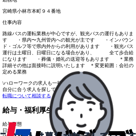
宮崎県小林市本町９４番地
仕事内容
路線バスの運転業務が中心ですが、観光バスの運行もありま
す ・県内〜九州管内への観光が主です ・インバウン
ド・ゴルフ等で県内外からの利用があります ・観光バス
運行は土曜日、日曜日になる場合があり、 全て歩合給
になります ・葬儀・婚礼の送迎等もあります ＊業務
詳細その他は面接時に説明いたします ＊変更範囲：会社の
定める業務
\
ハローワークの求人も一括管理
自分に合う求人を探してもらう
/
転職について相談する
給与・福利厚生
給与形態
日給