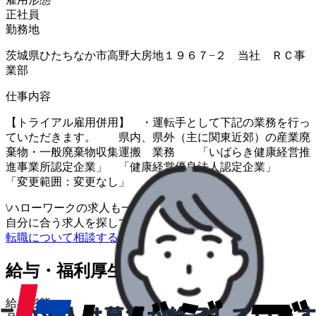
正社員
勤務地
茨城県ひたちなか市高野大房地１９６７−２ 当社 ＲＣ事
業部
仕事内容
【トライアル雇用併用】 ・運転手として下記の業務を行っ
ていただきます。 県内、県外（主に関東近郊）の産業廃
棄物・一般廃棄物収集運搬 業務 「いばらき健康経営推
進事業所認定企業」 「健康経営優良法人認定企業」
「変更範囲：変更なし」
\
ハローワークの求人も一括管理
自分に合う求人を探してもらう
/
転職について相談する
給与・福利厚生
給与形態