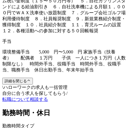
ム祝い金制度（１５〜５０万円等） ５．自社ガソリンスタ
ンドによる給油割引き ６．自社洗車機による月額１，００
０円でＷＡＸ洗車使い放題制度 ７．グループ会社ゴルフ場
利用優待制度 ８．社員報奨制度 ９．新規業務紹介制度・
獲得制度 １０．社員紹介制度 １１．育児ルームの設置
１２．各種活動への参加に対する５０回帳報奨
手当
環境整備手当 5,000 円〜5,000 円 家族手当（扶養
者） 配偶者 １万円 子供 一人につき１万円（人数
制限なし） 時間外手当、役職手当 時間外手当、役職手
当、職務手当 休日出勤手当、年末年始手当
詳細を閉じる
\
ハローワークの求人も一括管理
自分に合う求人を探してもらう
/
転職について相談する
勤務時間・休日
勤務時間タイプ