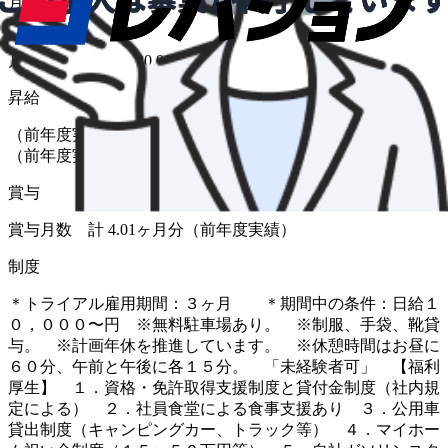
月給
給与
月給 205,000円〜320,000円
昇給
（前年度実績 あり） 昇給率 1月あたり 0.00％ 〜 5.00％
（前年度実績）
賞与
賞与月数 計 4.01ヶ月分（前年度実績）
制度
＊トライアル雇用期間：３ヶ月 ＊期間中の条件：日給１
０，０００〜円 ※無料駐車場あり。 ※制服、手袋、靴貸
与。 ※計画年休を推進しています。 ※休憩時間はお昼に
６０分、午前と午後に各１５分。 「未経験者可」 【福利
厚生】 １．資格・免許取得支援制度と貸付金制度（社内規
定による） ２．社員食堂による食事支援あり ３．公用車
貸出制度（キャンピングカー、トラック等） ４．マイホー