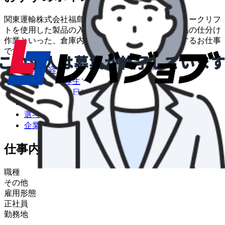
関東運輸株式会社福島営業所の倉庫職として、フォークリフ
トを使用した製品の入出庫対応や、冷凍・冷蔵商品の仕分け
作業といった、倉庫内での一連の物流実務を担当するお仕事
です。
仕事内容
給与・福利厚生
勤務時間・休日
募集要項
選考
企業情報
仕事内容
職種
その他
雇用形態
正社員
勤務地