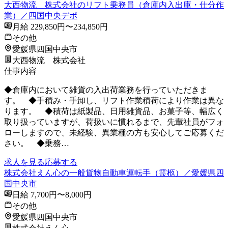
大西物流 株式会社のリフト乗務員（倉庫内入出庫・仕分作
業）／四国中央デポ
月給 229,850円〜234,850円
その他
愛媛県四国中央市
大西物流 株式会社
仕事内容
◆倉庫内において雑貨の入出荷業務を行っていただきま
す。 ◆手積み・手卸し、リフト作業積荷により作業は異な
ります。 ◆積荷は紙製品、日用雑貨品、お菓子等、幅広く
取り扱っていますが、荷扱いに慣れるまで、先輩社員がフォ
ローしますので、未経験、異業種の方も安心してご応募くだ
さい。 ◆乗務…
求人を見る
応募する
株式会社えん心の一般貨物自動車運転手（霊柩）／愛媛県四
国中央市
日給 7,700円〜8,000円
その他
愛媛県四国中央市