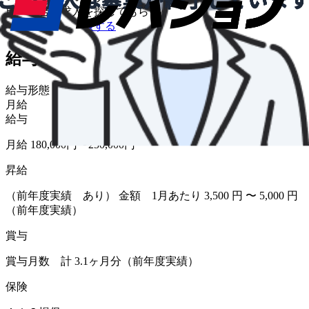
自分に合う求人を探してもらう
/
転職について相談する
給与・福利厚生
給与形態
月給
給与
月給 180,000円〜250,000円
昇給
（前年度実績 あり） 金額 1月あたり 3,500 円 〜 5,000 円
（前年度実績）
賞与
賞与月数 計 3.1ヶ月分（前年度実績）
保険