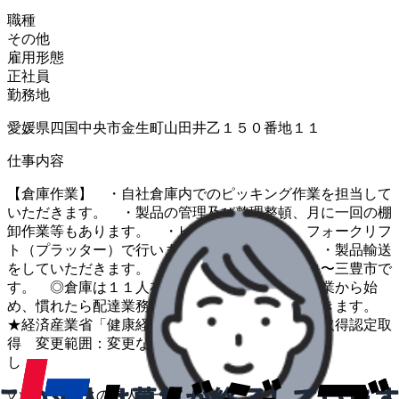
職種
その他
雇用形態
正社員
勤務地
愛媛県四国中央市金生町山田井乙１５０番地１１
仕事内容
【倉庫作業】 ・自社倉庫内でのピッキング作業を担当して
いただきます。 ・製品の管理及び整理整頓、月に一回の棚
卸作業等もあります。 ・ピッキング作業は、フォークリフ
ト（プラッター）で行います。 【配達業務】 ・製品輸送
をしていただきます。 ・配達地域は、四国中央〜三豊市で
す。 ◎倉庫は１１人在籍 ◎入社時は、倉庫作業から始
め、慣れたら配達業務と併せて行って いただきます。
★経済産業省「健康経営優良法人２０２６」認定取得認定取
得 変更範囲：変更な
し ＃川之江
\
ハローワークの求人も一括管理