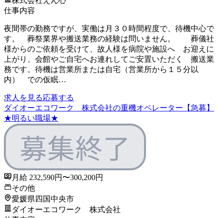
株式会社えん心
仕事内容
夜間帯の勤務ですが、実働は月３０時間程度で、待機中心で
す。 葬祭業界や搬送業務の経験は問いません。 葬儀社
様からのご依頼を受けて、故人様を病院や施設へ お迎えに
上がり、会館やご自宅へお連れしてご安置いただく 搬送業
務です。待機は営業所または自宅（営業所から１５分以
内） での仮眠…
求人を見る
応募する
ダイオーエコワーク 株式会社の重機オペレーター【急募】
★明るい職場★
月給 232,590円〜300,200円
その他
愛媛県四国中央市
ダイオーエコワーク 株式会社