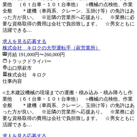
業他 （６ｔ台車・１０ｔ台車他） ○機械の点検他、作業
全般 ＊建機（車両系、クレーン、玉掛け等）の免許はあ
った方が良い。 ※近隣の営業所へ応援あり。 ※業務に必
要な資格取得の費用は会社で負担致します。 ☆男女ともに
活躍できる…
求人を見る
応募する
株式会社 キロクの大型運転手（萩営業所）
月給 191,000円〜260,000円
トラックドライバー
山口県萩市
株式会社 キロク
仕事内容
○土木建設機械の現場までの運搬・積み込み・積み降ろし作
業他 （６ｔ台車・１０ｔ台車他） ○機械の点検他、作業
全般 ＊建機（車両系、クレーン、玉掛け等）の免許はあ
った方が良い。 ※近隣の営業所へ応援あり。 ※業務に必
要な資格取得の費用は会社で負担致します。 ☆男女ともに
活躍できる…
求人を見る
応募する