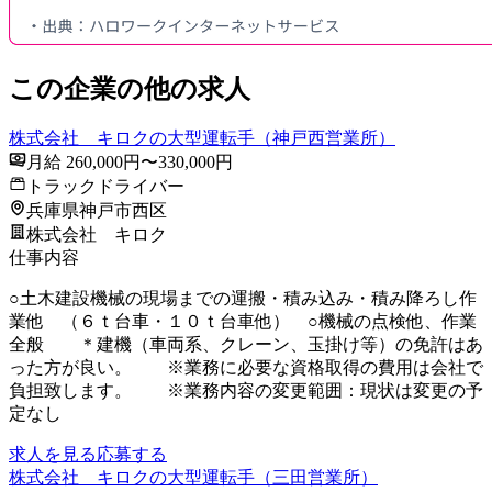
この企業の他の求人
株式会社 キロクの大型運転手（神戸西営業所）
月給 260,000円〜330,000円
トラックドライバー
兵庫県神戸市西区
株式会社 キロク
仕事内容
○土木建設機械の現場までの運搬・積み込み・積み降ろし作
業他 （６ｔ台車・１０ｔ台車他） ○機械の点検他、作業
全般 ＊建機（車両系、クレーン、玉掛け等）の免許はあ
った方が良い。 ※業務に必要な資格取得の費用は会社で
負担致します。 ※業務内容の変更範囲：現状は変更の予
定なし
求人を見る
応募する
株式会社 キロクの大型運転手（三田営業所）