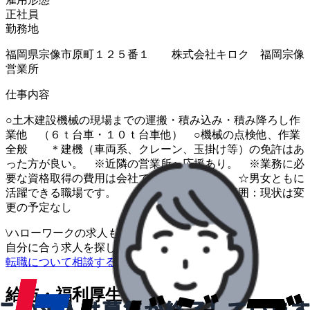
正社員
勤務地
福岡県宗像市原町１２５番１ 株式会社キロク 福岡宗像
営業所
仕事内容
○土木建設機械の現場までの運搬・積み込み・積み降ろし作
業他 （６ｔ台車・１０ｔ台車他） ○機械の点検他、作業
全般 ＊建機（車両系、クレーン、玉掛け等）の免許はあ
った方が良い。 ※近隣の営業所へ応援あり。 ※業務に必
要な資格取得の費用は会社で負担致します。 ☆男女ともに
活躍できる職場です。 ※業務内容の変更範囲：現状は変
更の予定なし
\
ハローワークの求人も一括管理
自分に合う求人を探してもらう
/
転職について相談する
給与・福利厚生