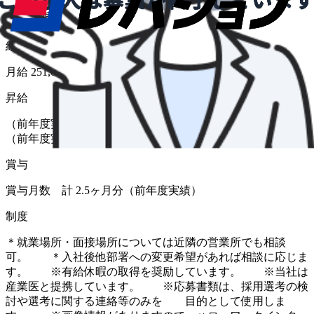
給与形態
月給
給与
月給 251,000円〜300,000円
昇給
（前年度実績 あり） 金額 1月あたり 2,000 円 〜 5,000 円
（前年度実績）
賞与
賞与月数 計 2.5ヶ月分（前年度実績）
制度
＊就業場所・面接場所については近隣の営業所でも相談
可。 ＊入社後他部署への変更希望があれば相談に応じま
す。 ※有給休暇の取得を奨励しています。 ※当社は
産業医と提携しています。 ※応募書類は、採用選考の検
討や選考に関する連絡等のみを 目的として使用しま