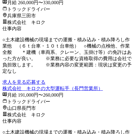
月給 260,000円〜330,000円
トラックドライバー
兵庫県三田市
株式会社 キロク
仕事内容
○土木建設機械の現場までの運搬・積み込み・積み降ろし作
業他 （６ｔ台車・１０ｔ台車他） ○機械の点検他、作業
全般 ＊建機（車両系、クレーン、玉掛け等）の免許はあ
った方が良い。 ※業務に必要な資格取得の費用は会社で
負担致します。 ※業務内容の変更範囲：現状は変更の予
定なし
求人を見る
応募する
株式会社 キロクの大型運転手（長門営業所）
月給 191,000円〜260,000円
トラックドライバー
山口県長門市
株式会社 キロク
仕事内容
○土木建設機械の現場までの運搬・積み込み・積み降ろし作