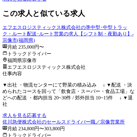
この求人と似ている求人
エフエスロジスティックス株式会社の準中型･中型トラッ
ク・ルート配送･ルート営業の求人【シフト制・夜勤あり】-
宗像市(福岡県)
月給 235,000円〜
トラックドライバー
福岡県宗像市
エフエスロジスティックス株式会社
仕事内容
▼出社 ・物流センターにて野菜の積み込み ↓ ▼配送 ・決
められたコースを回って「飲食店・スーパー・食品工場」な
どへの配送 ・都内担当 20~30件 / 郊外担当 10~15件 ↓ ▼退
社
求人を見る
応募する
佐川急便株式会社のセールスドライバー職／宗像営業所
月給 234,800円〜303,800円
トラックドライバー