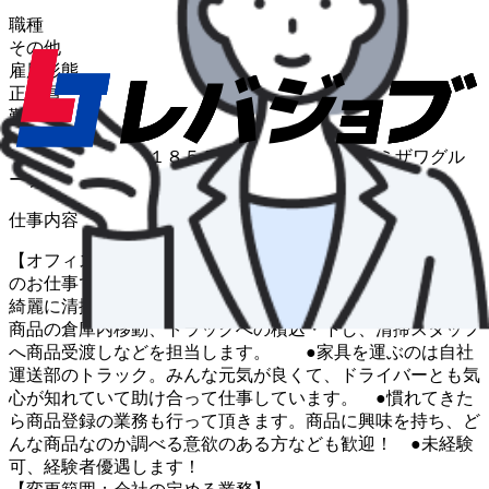
職種
その他
雇用形態
正社員
勤務地
千葉県市川市高谷１８５５−２−Ａ棟 当社 トミザワグル
ープ総本店
仕事内容
【オフィスレスキュー１１９ＨＡＰＰＹの商品センター】で
のお仕事です。 商品センターでは、買取した商品を登録→
綺麗に清掃→必要な方へ届けるまでの業務を行っています。
商品の倉庫内移動、トラックへの積込・下し、清掃スタッフ
へ商品受渡しなどを担当します。 ●家具を運ぶのは自社
運送部のトラック。みんな元気が良くて、ドライバーとも気
心が知れていて助け合って仕事しています。 ●慣れてきた
ら商品登録の業務も行って頂きます。商品に興味を持ち、ど
んな商品なのか調べる意欲のある方なども歓迎！ ●未経験
可、経験者優遇します！