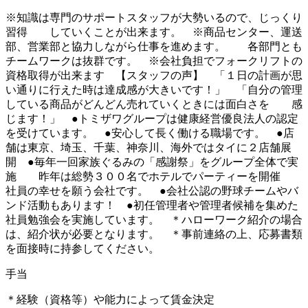
※知識は専門のサポートスタッフが大勢いるので、じっくり
習得 していくことが出来ます。 ※商品センター、運送
部、営業部と協力しながら仕事を進めます。 各部門とも
チームワークは抜群です。 ※会社負担でフォークリフトの
資格取得が出来ます 【スタッフの声】 「１日の計画が思
い通りに行えた時は達成感が大きいです！」 「自分の管理
している商品がどんどん売れていくときには面白さを 感
じます！」 ●トミザワグループは健康経営優良法人の認定
を受けています。 ●安心して長く働ける職場です。 ●店
舗は東京、埼玉、千葉、神奈川、海外ではタイに２店舗展
開 ●毎年一回家族ぐるみの「感謝祭」をグループ全体で実
施 昨年は総勢３００名でホテルでパーティーを開催
社員の幸せを願う会社です。 ●会社公認の野球チームやバ
ンド活動もあります！ ●初任管理者や管理者候補を集めた
社員勉強会を実施しています。 ＊ハローワーク紹介の場合
は、紹介状が必要となります。 ＊事前連絡の上、応募書類
を面接時に持参してください。
手当
＊経験（資格等）や能力によって賃金決定