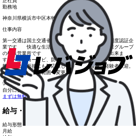
正社員
勤務地
神奈川県横浜市中区本牧十二天３−１３
仕事内容
第一交通は国土交通省創設の働きやすい職場認証制度認証企
業です 快適な生活環境を創造する第一交通産業グループ
の横浜営業所です ・入社後最短５日から乗務出来ま
す ・全車カーナビ、防犯カメラドライブレコーダー搭
載 ・出張面接にも対応致します ・二種持ち経験者歓迎。
即戦力。 変更範囲：変更なし
\
ハローワークの求人も一括管理
自分に合う求人を探してもらう
/
まずは無料で会員登録
給与・福利厚生
給与形態
月給