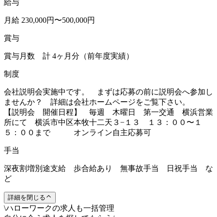
給与
月給 230,000円〜500,000円
賞与
賞与月数 計 4ヶ月分（前年度実績）
制度
会社説明会実施中です。 まずは応募の前に説明会へ参加し
ませんか？ 詳細は会社ホームページをご覧下さい。
【説明会 開催日程】 毎週 木曜日 第一交通 横浜営業
所にて 横浜市中区本牧十二天３−１３ １３：００〜１
５：００まで オンライン自主応募可
手当
深夜割増別途支給 歩合給あり 無事故手当 日祝手当 な
ど
詳細を閉じる
\
ハローワークの求人も一括管理