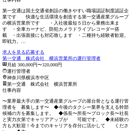
第一交通は国土交通省創設の働きやすい職場認証制度認証企
業です 快適な生活環境を創造する第一交通産業グループ
の横浜営業所です ・入社後最短５日から乗務出来ま
す ・全車カーナビ、防犯カメラドライブレコーダー搭
載 ・出張面接にも対応致します ・二種持ち経験者歓迎。
即戦力。…
求人を見る
応募する
第一交通 株式会社 横浜営業所の運行管理者
月給 300,000円〜320,000円
運行管理者
神奈川県横浜市中区
第一交通 株式会社 横浜営業所
仕事内容
〜業界最大手の第一交通産業グループの屋台骨となる運行管
理者を 募集します〜 ◆今後のタクシー業界を支える幹部
候補の方を募集します。 ◆係長〜所長〜ブロック長〜社長
と実力次第でキャリアアップが 可能です。 ◆未経験の
方も大歓迎！今までのキャリアを存分に活かして くださ