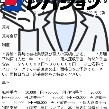
昇給
（前年度実績 あり） 金額 1月あたり 50 円 〜 200 円（前
年度実績）
賞与
賞与金額 400,000 円 〜 600,000 円（前年度実績）
制度
＊昇給・賞与は会社業績及び個人の実績による。 ＊月額
平均額（入社３年・３７才） 個人運収手当・時間外手当
含み ２９００００円〜３８００００円 ※ご応募は、
ハローワークより事前連絡の上、面接日をご予約くだ さ
い。面接日当日、応募書類をご持参ください。
手当
職務手当 50,000 円〜60,000 円 住宅手当 20,000
円〜30,000 円 調整手当 36,000 円〜40,000 円 運収手
当 64,000 円〜90,000 円 ・家族手当 ・個人運収手当
別途支給 ＜調整手当について＞ 本手当内には特別手当