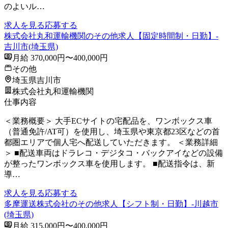
のよいル…
求人を見る
応募する
株式会社丸和運輸機関のその他求人【固定時間制・日勤】-
吉川市(埼玉県)
月給 370,000円〜400,000円
その他
埼玉県吉川市
株式会社丸和運輸機関
仕事内容
＜業務概要＞ 大手ECサイトの宅配品を、ワンボックス車
（普通免許/AT可）を使用し、埼玉県や東京都23区などの首
都圏エリアで個人宅へ配送していただきます。 ＜業務詳細
＞ ■配送車両はドラレコ・デジタコ・バックアイなどの設備
が整ったワンボックス車を使用します。 ■配送指令は、新
導…
求人を見る
応募する
多摩運送株式会社のその他求人【シフト制・日勤】-川越市
(埼玉県)
月給 315,000円〜400,000円