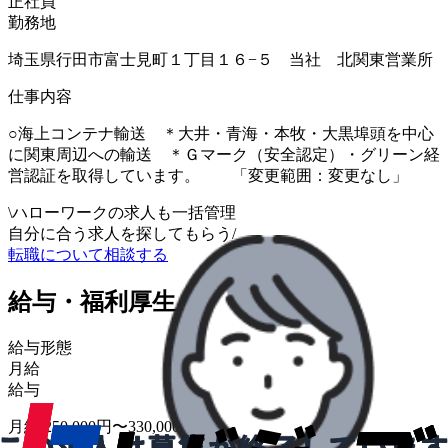
正社員
勤務地
埼玉県行田市富士見町１丁目１６−５ 当社 北関東営業所
仕事内容
○海上コンテナ輸送 ＊大井・青海・本牧・大黒埠頭を中心
に関東周辺への輸送 ＊Ｇマーク（安全認定）・グリーン経
営認証を取得しています。 「変更範囲：変更なし」
\
ハローワークの求人も一括管理
自分に合う求人を探してもらう
/
転職について相談する
給与・福利厚生
給与形態
月給
給与
月給 250,000円〜330,000円