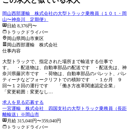
この求人と似ている求人
岡山西部運輸 株式会社の大型トラック乗務員（１０ｔ・岡
山〜神奈川 定期便）
日給 8,376円〜
トラックドライバー
岡山県岡山市東区
岡山西部運輸 株式会社
仕事内容
大型トラックで、指定された場所まで輸送する仕事で
す。 ・配送物は、自動車部品の配送です ・配送先は、神
奈川県藤沢市です ・荷物は、自動車部品のパレット、パレ
ティーナなどフォークリフトでの積卸です ・１か月 ９
回〜１２回の運行です 「働き方改革関連認定企業」
「変更範囲：変更なし…
求人を見る
応募する
一宮運輸 株式会社 四国支社の大型トラック乗務員（長距
離輸送）※岡山市
月給 315,040円〜359,040円
トラックドライバー