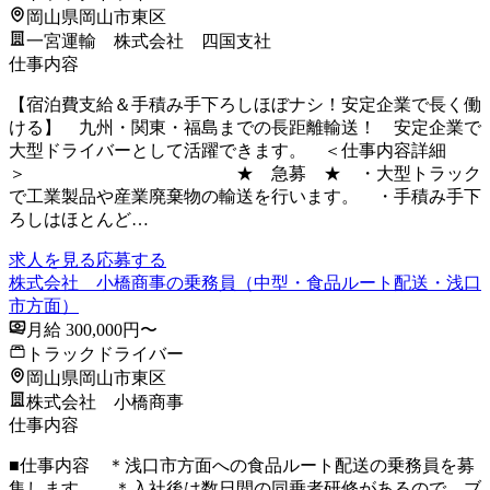
岡山県岡山市東区
一宮運輸 株式会社 四国支社
仕事内容
【宿泊費支給＆手積み手下ろしほぼナシ！安定企業で長く働
ける】 九州・関東・福島までの長距離輸送！ 安定企業で
大型ドライバーとして活躍できます。 ＜仕事内容詳細
＞ ★ 急募 ★ ・大型トラック
で工業製品や産業廃棄物の輸送を行います。 ・手積み手下
ろしはほとんど…
求人を見る
応募する
株式会社 小橋商事の乗務員（中型・食品ルート配送・浅口
市方面）
月給 300,000円〜
トラックドライバー
岡山県岡山市東区
株式会社 小橋商事
仕事内容
■仕事内容 ＊浅口市方面への食品ルート配送の乗務員を募
集します。 ＊入社後は数日間の同乗者研修があるので、ブ