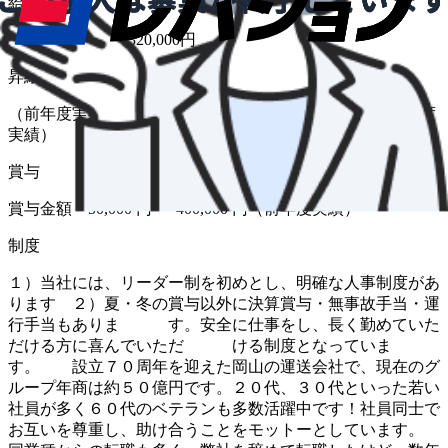
給与
月給 280,000円〜320,000円
昇給
（前年度実績 あり） 金額 1月あたり 5,000 円 〜（前年度
実績）
賞与
賞与金額 50,000 円 〜 400,000 円（前年度実績）
制度
１）当社には、リーダー制を初めとし、明確な人事制度があ
ります ２）夏・冬の賞与以外に決算賞与・無事故手当・運
行手当もありま す。安全に仕事をし、長く勤めていた
だける方に喜んでいただ ける制度となっていま
す。 設立７０周年を迎えた岡山の運送会社で、現在のグ
ループ年商は約５０億円です。２０代、３０代といった若い
社員が多く６０代のベテランも多数活躍中です！社員同士で
お互いを尊重し、助け合うことをモットーとしています。