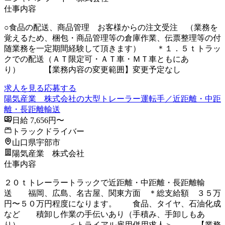
仕事内容
○食品の配送、商品管理 お客様からの注文受注 （業務を
覚えるため、梱包・商品管理等の倉庫作業、伝票整理等の付
随業務を一定期間経験して頂きます） ＊１．５ｔトラッ
クでの配送（ＡＴ限定可・ＡＴ車・ＭＴ車ともにあ
り） 【業務内容の変更範囲】変更予定なし
求人を見る
応募する
陽気産業 株式会社の大型トレーラー運転手／近距離・中距
離・長距離輸送
日給 7,656円〜
トラックドライバー
山口県宇部市
陽気産業 株式会社
仕事内容
２０ｔトレーラートラックで近距離・中距離・長距離輸
送 福岡、広島、名古屋、関東方面 ＊総支給額 ３５万
円〜５０万円程度になります。 食品、タイヤ、石油化成
など 積卸し作業の手伝いあり（手積み、手卸しもあ
り） ＜トライアル雇用併用求人＞ 【業務