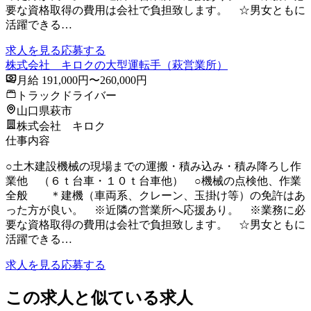
要な資格取得の費用は会社で負担致します。 ☆男女ともに
活躍できる…
求人を見る
応募する
株式会社 キロクの大型運転手（萩営業所）
月給 191,000円〜260,000円
トラックドライバー
山口県萩市
株式会社 キロク
仕事内容
○土木建設機械の現場までの運搬・積み込み・積み降ろし作
業他 （６ｔ台車・１０ｔ台車他） ○機械の点検他、作業
全般 ＊建機（車両系、クレーン、玉掛け等）の免許はあ
った方が良い。 ※近隣の営業所へ応援あり。 ※業務に必
要な資格取得の費用は会社で負担致します。 ☆男女ともに
活躍できる…
求人を見る
応募する
この求人と似ている求人