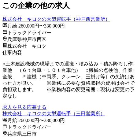
この企業の他の求人
株式会社 キロクの大型運転手（神戸西営業所）
月給 260,000円〜330,000円
トラックドライバー
兵庫県神戸市西区
株式会社 キロク
仕事内容
○土木建設機械の現場までの運搬・積み込み・積み降ろし作
業他 （６ｔ台車・１０ｔ台車他） ○機械の点検他、作業
全般 ＊建機（車両系、クレーン、玉掛け等）の免許はあ
った方が良い。 ※業務に必要な資格取得の費用は会社で
負担致します。 ※業務内容の変更範囲：現状は変更の予
定なし
求人を見る
応募する
株式会社 キロクの大型運転手（三田営業所）
月給 260,000円〜330,000円
トラックドライバー
兵庫県三田市