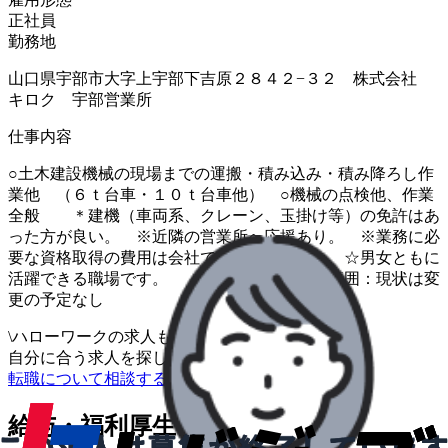
正社員
勤務地
山口県宇部市大字上宇部下吉原２８４２−３２ 株式会社
キロク 宇部営業所
仕事内容
○土木建設機械の現場までの運搬・積み込み・積み降ろし作
業他 （６ｔ台車・１０ｔ台車他） ○機械の点検他、作業
全般 ＊建機（車両系、クレーン、玉掛け等）の免許はあ
った方が良い。 ※近隣の営業所へ応援あり。 ※業務に必
要な資格取得の費用は会社で負担致します。 ☆男女ともに
活躍できる職場です。 ※業務内容の変更範囲：現状は変
更の予定なし
\
ハローワークの求人も一括管理
自分に合う求人を探してもらう
/
転職について相談する
給与・福利厚生