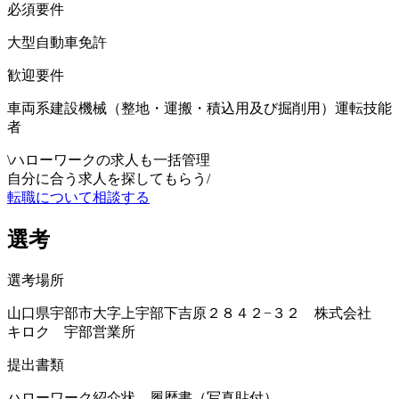
必須要件
大型自動車免許
歓迎要件
車両系建設機械（整地・運搬・積込用及び掘削用）運転技能
者
\
ハローワークの求人も一括管理
自分に合う求人を探してもらう
/
転職について相談する
選考
選考場所
山口県宇部市大字上宇部下吉原２８４２−３２ 株式会社
キロク 宇部営業所
提出書類
ハローワーク紹介状 履歴書（写真貼付）