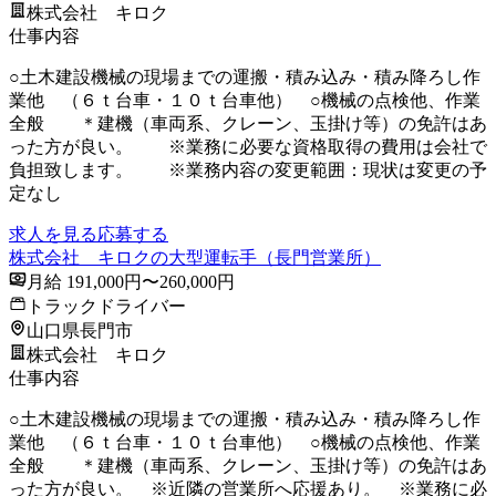
株式会社 キロク
仕事内容
○土木建設機械の現場までの運搬・積み込み・積み降ろし作
業他 （６ｔ台車・１０ｔ台車他） ○機械の点検他、作業
全般 ＊建機（車両系、クレーン、玉掛け等）の免許はあ
った方が良い。 ※業務に必要な資格取得の費用は会社で
負担致します。 ※業務内容の変更範囲：現状は変更の予
定なし
求人を見る
応募する
株式会社 キロクの大型運転手（長門営業所）
月給 191,000円〜260,000円
トラックドライバー
山口県長門市
株式会社 キロク
仕事内容
○土木建設機械の現場までの運搬・積み込み・積み降ろし作
業他 （６ｔ台車・１０ｔ台車他） ○機械の点検他、作業
全般 ＊建機（車両系、クレーン、玉掛け等）の免許はあ
った方が良い。 ※近隣の営業所へ応援あり。 ※業務に必