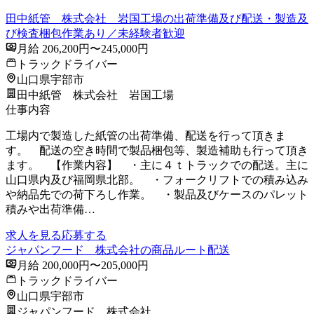
田中紙管 株式会社 岩国工場の出荷準備及び配送・製造及
び検査梱包作業あり／未経験者歓迎
月給 206,200円〜245,000円
トラックドライバー
山口県宇部市
田中紙管 株式会社 岩国工場
仕事内容
工場内で製造した紙管の出荷準備、配送を行って頂きま
す。 配送の空き時間で製品梱包等、製造補助も行って頂き
ます。 【作業内容】 ・主に４ｔトラックでの配送。主に
山口県内及び福岡県北部。 ・フォークリフトでの積み込み
や納品先での荷下ろし作業。 ・製品及びケースのパレット
積みや出荷準備…
求人を見る
応募する
ジャパンフード 株式会社の商品ルート配送
月給 200,000円〜205,000円
トラックドライバー
山口県宇部市
ジャパンフード 株式会社