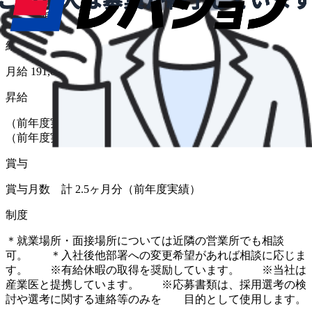
給与形態
月給
給与
月給 191,000円〜260,000円
昇給
（前年度実績 あり） 金額 1月あたり 2,000 円 〜 5,000 円
（前年度実績）
賞与
賞与月数 計 2.5ヶ月分（前年度実績）
制度
＊就業場所・面接場所については近隣の営業所でも相談
可。 ＊入社後他部署への変更希望があれば相談に応じま
す。 ※有給休暇の取得を奨励しています。 ※当社は
産業医と提携しています。 ※応募書類は、採用選考の検
討や選考に関する連絡等のみを 目的として使用します。