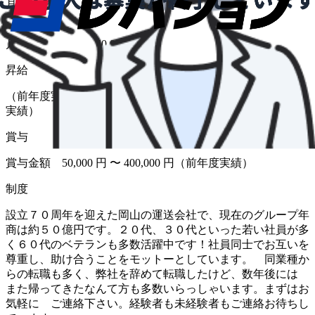
月給
給与
月給 350,000円〜450,000円
昇給
（前年度実績 あり） 金額 1月あたり 5,000 円 〜（前年度
実績）
賞与
賞与金額 50,000 円 〜 400,000 円（前年度実績）
制度
設立７０周年を迎えた岡山の運送会社で、現在のグループ年
商は約５０億円です。２０代、３０代といった若い社員が多
く６０代のベテランも多数活躍中です！社員同士でお互いを
尊重し、助け合うことをモットーとしています。 同業種か
らの転職も多く、弊社を辞めて転職したけど、数年後には
また帰ってきたなんて方も多数いらっしゃいます。まずはお
気軽に ご連絡下さい。経験者も未経験者もご連絡お待ちし