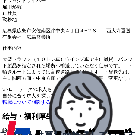
トラックドライバー
雇用形態
正社員
勤務地
広島県広島市安佐南区伴中央４丁目４−２８ 西大寺運送
有限会社 広島営業所
仕事内容
大型トラック（１０トン車）ウイング車で主に雑貨、パレッ
ト製品を指定された場所へ輸送していただく仕事です。 ・
輸送ルートによっては高速道路を使用します ・配送先は、
主に関西方面・中京方面です 「変更範囲：変更なし」
\
ハローワークの求人も一括管理
自分に合う求人を探してもらう
/
転職について相談する
給与・福利厚生
給与形態