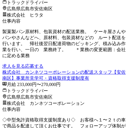
トラックドライバー
広島県広島市安佐南区
株式会社 ヒラタ
仕事内容
製菓製パン原材料、包装資材の配送業務。 ケーキ屋さんや
パンやさんなどへ、原材料、包装資材などの ルート配送を
行います。 帰社後翌日配達荷物のピッキング、積み込み作
業を行い、一日の 業務終了。 ＊業務の変更範囲：会社
に定める業務
求人を見る
応募する
株式会社 カンネツコーポレーションの配送スタッフ【安佐
南区】事業所見学可・資格取得支援制度有
月給 233,000円〜270,000円
トラックドライバー
広島県広島市安佐南区
株式会社 カンネツコーポレーション
仕事内容
◇中型免許資格取得支援制度あり◇ お客様へ１〜２ｔの車
で商品を配達して頂くお仕事です。 フォローアップ体制が