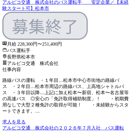
アルピコ交通 株式会社のバス運転手 安定企業／【未経
験スタート可】松本市
月給 228,300円〜251,400円
バス運転手
長野県松本市
アルピコ交通 株式会社
仕事内容
路線バスの運転 ・１年目…松本市中心市街地の路線バ
ス ・２年目…松本市周辺の路線バス、上高地シャトルバ
ス ・３年目以降…上記に加え松本〜新宿、松本〜名古屋等
の高速バス ◎安心の「免許取得補助制度」！ ・初期費
用なしで大型２種免許の取得が可能！ ・未経験からスタ
ートできます。…
求人を見る
アルピコ交通 株式会社の２０２６年７月入社 バス運転