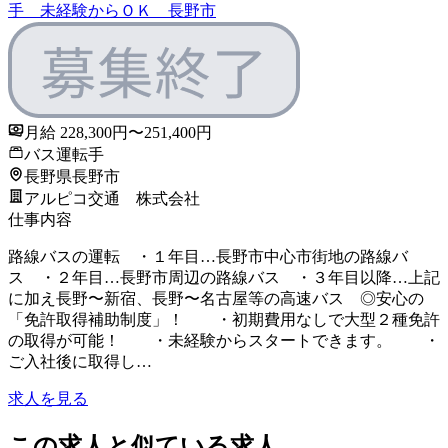
手 未経験からＯＫ 長野市
月給 228,300円〜251,400円
バス運転手
長野県長野市
アルピコ交通 株式会社
仕事内容
路線バスの運転 ・１年目…長野市中心市街地の路線バ
ス ・２年目…長野市周辺の路線バス ・３年目以降…上記
に加え長野〜新宿、長野〜名古屋等の高速バス ◎安心の
「免許取得補助制度」！ ・初期費用なしで大型２種免許
の取得が可能！ ・未経験からスタートできます。 ・
ご入社後に取得し…
求人を見る
この求人と似ている求人