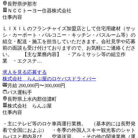
長野県伊那市
ＮＣＣトーヨー住器株式会社
仕事内容
ＬＩＸＩＬのフランチャイズ加盟店として住宅用建材（サッ
シ・カーポート・バルコニー・キッチン・バスルーム等）の
組立・配送・施工を担当していただきます。会社見学や応募
前の面談も受け付けておりますので、お気軽にご連絡くださ
い。 【主な業務内容】 ・アルミサッシ等の組立作
業 ・エクステ…
求人を見る
応募する
株式会社 らんぷ屋のロケバスドライバー
月給 200,000円〜300,000円
バス運転手
長野県上水内郡信濃町
株式会社 らんぷ屋
仕事内容
・主にテレビ等のロケ車両運行業務。 （基本的には長野発
着で全国におよぶ） ・冬季の外国人スキー観光客のシャト
ルバスと都内及び 空港送迎。 ・その他の関連業務（運