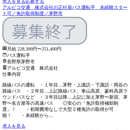
求人を見る
応募する
アルピコ交通 株式会社の正社員バス運転手 未経験スター
ト可／免許取得制度／茅野市
月給 228,300円〜251,400円
バス運転手
長野県茅野市
アルピコ交通 株式会社
仕事内容
路線バスの運転 ・１年目…茅野・上諏訪・下諏訪・岡谷の
路線バス ・２年目…上記路線バス、車山高原、蓼科高原ラ
ウンドバスなど ・３年目以降…上記に加え茅野〜新宿、茅
野〜名古屋等の高速バス ◎安心の「免許取得補助制
度」！ ・初期費用なしで大型２種免許の取得が可
能！ ・未経験から…
求人を見る