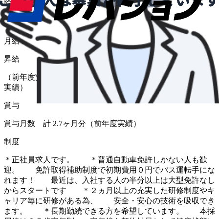
給与形態
月給
給与
月給 228,300円〜251,400円
昇給
（前年度実績 あり） 金額 1月あたり 2,000 円 〜（前年度
実績）
賞与
賞与月数 計 2.7ヶ月分（前年度実績）
制度
＊正社員求人です。 ＊普通自動車免許しかない人も歓
迎。 免許取得補助制度で初期費用０円でバス運転手にな
れます！ 最近は、入社する人の半分以上は大型免許なし
からスタートです ＊２ヵ月以上の充実した研修制度やキ
ャリア毎に研修がある為、 安全・安心の技術を吸収でき
ます。 ＊長期勤続できる方を希望しています。 本採