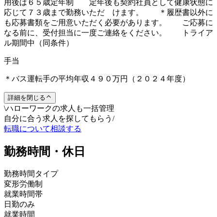
用後は６５歳定年制 定年後も契約社員として健康状態に
応じて７３歳まで勤務いただ けます。 ＊履歴書以外に
も応募書類をご用意いただく必要があります。 ご応募に
なる前に、受付担当に一度ご連絡をください。 トライア
ル期間中（同条件）
手当
＊バス運転手の平均年収４９０万円（２０２４年度）
詳細を閉じる
\
ハローワークの求人も一括管理
自分に合う求人を探してもらう
/
転職について相談する
勤務時間・休日
勤務時間タイプ
変形労働制
就業時間帯
日勤のみ
就業時間