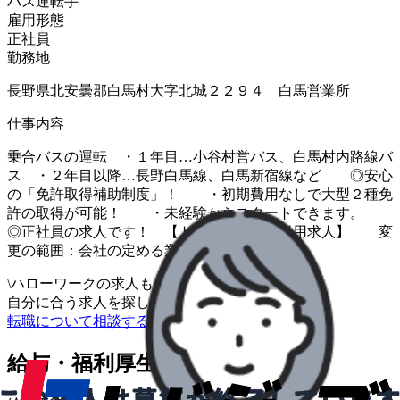
バス運転手
雇用形態
正社員
勤務地
長野県北安曇郡白馬村大字北城２２９４ 白馬営業所
仕事内容
乗合バスの運転 ・１年目…小谷村営バス、白馬村内路線バ
ス ・２年目以降…長野白馬線、白馬新宿線など ◎安心
の「免許取得補助制度」！ ・初期費用なしで大型２種免
許の取得が可能！ ・未経験からスタートできます。
◎正社員の求人です！ 【トライアル雇用併用求人】 変
更の範囲：会社の定める業務
\
ハローワークの求人も一括管理
自分に合う求人を探してもらう
/
転職について相談する
給与・福利厚生