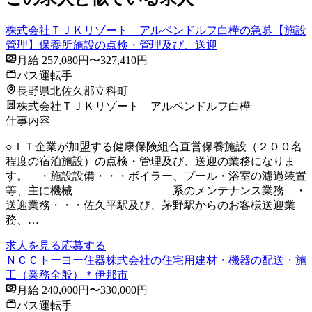
株式会社ＴＪＫリゾート アルペンドルフ白樺の急募【施設
管理】保養所施設の点検・管理及び、送迎
月給 257,080円〜327,410円
バス運転手
長野県北佐久郡立科町
株式会社ＴＪＫリゾート アルペンドルフ白樺
仕事内容
○ＩＴ企業が加盟する健康保険組合直営保養施設（２００名
程度の宿泊施設）の点検・管理及び、送迎の業務になりま
す。 ・施設設備・・・ボイラー、プール・浴室の濾過装置
等、主に機械 系のメンテナンス業務 ・
送迎業務・・・佐久平駅及び、茅野駅からのお客様送迎業
務、…
求人を見る
応募する
ＮＣＣトーヨー住器株式会社の住宅用建材・機器の配送・施
工（業務全般）＊伊那市
月給 240,000円〜330,000円
バス運転手