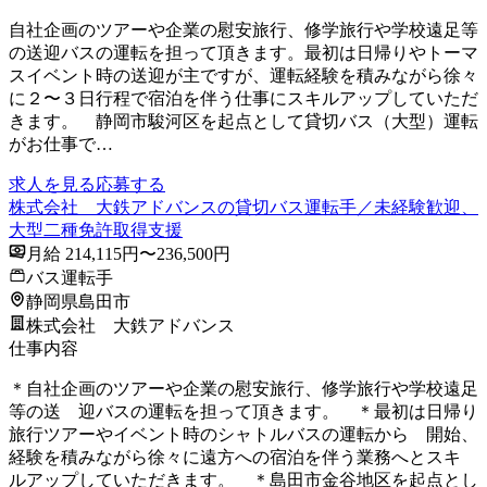
自社企画のツアーや企業の慰安旅行、修学旅行や学校遠足等
の送迎バスの運転を担って頂きます。最初は日帰りやトーマ
スイベント時の送迎が主ですが、運転経験を積みながら徐々
に２〜３日行程で宿泊を伴う仕事にスキルアップしていただ
きます。 静岡市駿河区を起点として貸切バス（大型）運転
がお仕事で…
求人を見る
応募する
株式会社 大鉄アドバンスの貸切バス運転手／未経験歓迎、
大型二種免許取得支援
月給 214,115円〜236,500円
バス運転手
静岡県島田市
株式会社 大鉄アドバンス
仕事内容
＊自社企画のツアーや企業の慰安旅行、修学旅行や学校遠足
等の送 迎バスの運転を担って頂きます。 ＊最初は日帰り
旅行ツアーやイベント時のシャトルバスの運転から 開始、
経験を積みながら徐々に遠方への宿泊を伴う業務へとスキ
ルアップしていただきます。 ＊島田市金谷地区を起点とし