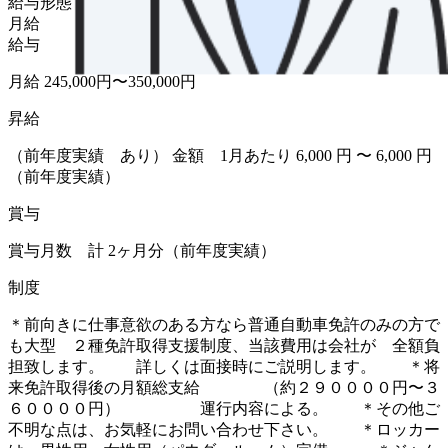
給与形態
月給
給与
月給 245,000円〜350,000円
昇給
（前年度実績 あり） 金額 1月あたり 6,000 円 〜 6,000 円
（前年度実績）
賞与
賞与月数 計 2ヶ月分（前年度実績）
制度
＊前向きに仕事意欲のある方なら普通自動車免許のみの方で
も大型 ２種免許取得支援制度、当該費用は会社が 全額負
担致します。 詳しくは面接時にご説明します。 ＊将
来免許取得後の月額総支給 （約２９００００円〜３
６００００円） 運行内容による。 ＊その他ご
不明な点は、お気軽にお問い合わせ下さい。 ＊ロッカー