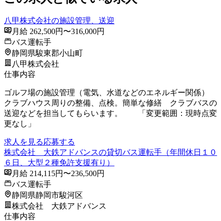
八甲株式会社の施設管理、送迎
月給 262,500円〜316,000円
バス運転手
静岡県駿東郡小山町
八甲株式会社
仕事内容
ゴルフ場の施設管理（電気、水道などのエネルギー関係）
クラブハウス周りの整備、点検。簡単な修繕 クラブバスの
送迎などを担当してもらいます。 「変更範囲：現時点変
更なし」
求人を見る
応募する
株式会社 大鉄アドバンスの貸切バス運転手（年間休日１０
６日、大型２種免許支援有り）
月給 214,115円〜236,500円
バス運転手
静岡県静岡市駿河区
株式会社 大鉄アドバンス
仕事内容