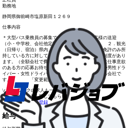
勤務地
静岡県御前崎市塩原新田１２６９
仕事内容
＊大型バス乗務員の募集です。 １．お客様の送迎
（小・中学校、会社他定期送迎、葬祭、慶事） ２．観光
（日帰り、宿泊）県内、県外 ※普通自動車免許のみ所
持している方に対しての、大型２種免許 取得制度があり
ます。（全額会社で費用負担） ※前向きに仕事意欲
のある方の応募お待ち申し上げます。 ◆男性ドラ
イバー・女性ドライバー 共に活躍している会社で
す。 「変更範囲：事業所の定める業務」
\
ハローワークの求人も一括管理
自分に合う求人を探してもらう
/
まずは無料で会員登録
給与・福利厚生