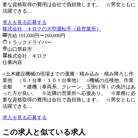
要な資格取得の費用は会社で負担致します。 ☆男女ともに
活躍できる…
求人を見る
応募する
株式会社 キロクの大型運転手（萩営業所）
月給 191,000円〜260,000円
トラックドライバー
山口県萩市
株式会社 キロク
仕事内容
○土木建設機械の現場までの運搬・積み込み・積み降ろし作
業他 （６ｔ台車・１０ｔ台車他） ○機械の点検他、作業
全般 ＊建機（車両系、クレーン、玉掛け等）の免許はあ
った方が良い。 ※近隣の営業所へ応援あり。 ※業務に必
要な資格取得の費用は会社で負担致します。 ☆男女ともに
活躍できる…
求人を見る
応募する
この求人と似ている求人