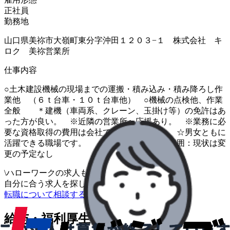
正社員
勤務地
山口県美祢市大嶺町東分字沖田１２０３−１ 株式会社 キ
ロク 美祢営業所
仕事内容
○土木建設機械の現場までの運搬・積み込み・積み降ろし作
業他 （６ｔ台車・１０ｔ台車他） ○機械の点検他、作業
全般 ＊建機（車両系、クレーン、玉掛け等）の免許はあ
った方が良い。 ※近隣の営業所へ応援あり。 ※業務に必
要な資格取得の費用は会社で負担致します。 ☆男女ともに
活躍できる職場です。 ※業務内容の変更範囲：現状は変
更の予定なし
\
ハローワークの求人も一括管理
自分に合う求人を探してもらう
/
転職について相談する
給与・福利厚生