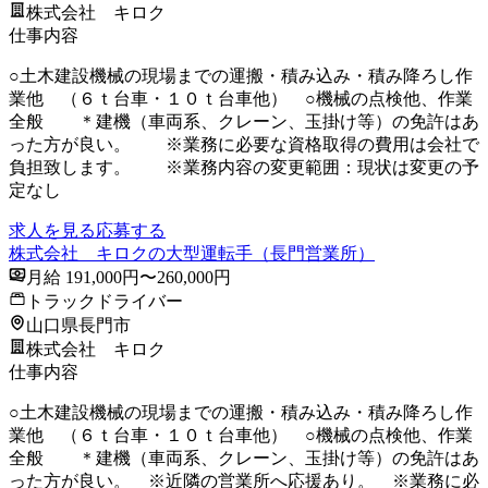
株式会社 キロク
仕事内容
○土木建設機械の現場までの運搬・積み込み・積み降ろし作
業他 （６ｔ台車・１０ｔ台車他） ○機械の点検他、作業
全般 ＊建機（車両系、クレーン、玉掛け等）の免許はあ
った方が良い。 ※業務に必要な資格取得の費用は会社で
負担致します。 ※業務内容の変更範囲：現状は変更の予
定なし
求人を見る
応募する
株式会社 キロクの大型運転手（長門営業所）
月給 191,000円〜260,000円
トラックドライバー
山口県長門市
株式会社 キロク
仕事内容
○土木建設機械の現場までの運搬・積み込み・積み降ろし作
業他 （６ｔ台車・１０ｔ台車他） ○機械の点検他、作業
全般 ＊建機（車両系、クレーン、玉掛け等）の免許はあ
った方が良い。 ※近隣の営業所へ応援あり。 ※業務に必