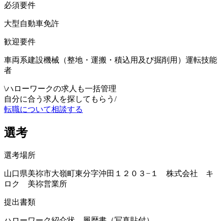
必須要件
大型自動車免許
歓迎要件
車両系建設機械（整地・運搬・積込用及び掘削用）運転技能
者
\
ハローワークの求人も一括管理
自分に合う求人を探してもらう
/
転職について相談する
選考
選考場所
山口県美祢市大嶺町東分字沖田１２０３−１ 株式会社 キ
ロク 美祢営業所
提出書類
ハローワーク紹介状 履歴書（写真貼付）