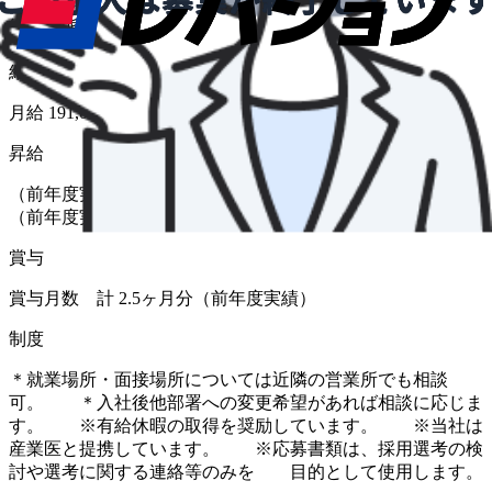
給与形態
月給
給与
月給 191,000円〜260,000円
昇給
（前年度実績 あり） 金額 1月あたり 2,000 円 〜 5,000 円
（前年度実績）
賞与
賞与月数 計 2.5ヶ月分（前年度実績）
制度
＊就業場所・面接場所については近隣の営業所でも相談
可。 ＊入社後他部署への変更希望があれば相談に応じま
す。 ※有給休暇の取得を奨励しています。 ※当社は
産業医と提携しています。 ※応募書類は、採用選考の検
討や選考に関する連絡等のみを 目的として使用します。