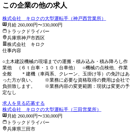
この企業の他の求人
株式会社 キロクの大型運転手（神戸西営業所）
月給 260,000円〜330,000円
トラックドライバー
兵庫県神戸市西区
株式会社 キロク
仕事内容
○土木建設機械の現場までの運搬・積み込み・積み降ろし作
業他 （６ｔ台車・１０ｔ台車他） ○機械の点検他、作業
全般 ＊建機（車両系、クレーン、玉掛け等）の免許はあ
った方が良い。 ※業務に必要な資格取得の費用は会社で
負担致します。 ※業務内容の変更範囲：現状は変更の予
定なし
求人を見る
応募する
株式会社 キロクの大型運転手（三田営業所）
月給 260,000円〜330,000円
トラックドライバー
兵庫県三田市