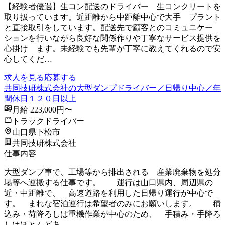
【経験者優遇】生コン配送のドライバー 生コンクリートを
取り扱っています。近距離から中距離中心で大手 プラント
と直接取引をしています。配送先で顧客とのコミュニケー
ションを行いながら良好な関係作りや丁寧なサービス提供を
心掛け ます。未経験でも先輩が丁寧に教えてくれるので安
心してくだ…
求人を見る
応募する
共同技研株式会社の大型ダンプドライバー／日帰り中心／年
間休日１２０日以上
月給 223,000円〜
トラックドライバー
山口県下松市
共同技研株式会社
仕事内容
大型ダンプ車で、工場等から排出される 産業廃棄物を処分
場等へ運搬する仕事です。 運行は山口県内、周辺県の
近・中距離で、 高速道路を利用した日帰り運行が中心で
す。 まれな宿泊運行は希望者のみにお願いします。 積
込み・荷降ろしは重機作業が中心のため、 手積み・手降ろ
しはほとんどあ…