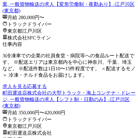
業, 一般貨物輸送の求人【変形労働制・夜勤あり】-江戸川区
(東京都)
月給 280,000円〜
トラックドライバー
東京都江戸川区
株式会社SFCライン
仕事内容
3t冷凍車での企業の社員食堂・病院等への食品ルート配送で
す。 ※配送エリアは東京都内を中心に神奈川、千葉、埼玉
など。 ※配送件数は1日10〜15件程度です。 ＜配送するモノ
＞ 冷凍・チルド食品をお届けします。
求人を見る
応募する
町田運送店株式会社の大型トラック・海上コンテナ・ドレー
ジ, 一般貨物輸送の求人【シフト制・日勤のみ】-江戸川区
(東京都)
月給 350,000円〜420,000円
トラックドライバー
東京都江戸川区
町田運送店株式会社