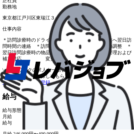
正社員
勤務地
東京都江戸川区東瑞江３−５５−１１
仕事内容
＊訪問診療時のドライバー業務 ＊患者様・ご家族へ翌日訪
問時間の連絡 ＊訪問ルート調整 ＊緊急往診時の調整 ＊
翌日訪問診療時の物品・書類準備 ＊医療物品の管理および
補充対応 変更範囲：法人の定める業務
\
ハローワークの求人も一括管理
自分に合う求人を探してもらう
/
まずは無料で会員登録
給与・福利厚生
給与形態
月給
給与
月給 246,000円〜400,000円