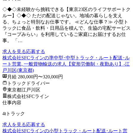
◇◆◇未経験から挑戦できる【東京23区のライフサポートク
ルー】◇◆◇ ただの配送じゃない。地域の暮らしを支え
る、ちょっと特別なお仕事です。 ≪どんな仕事？≫ 小型ト
ラックに食品・飲料・日用品を積んで、生協の宅配サービス
『コープみらい』を利用しているご家庭にお届けするお仕
事。 「…
求人を見る
応募する
株式会社SFCラインの準中型･中型トラック・ルート配送･ル
ート営業, 一般貨物輸送の求人【変形労働制・夜勤あり】-江
戸川区(東京都)
月給 280,000円〜320,000円
トラックドライバー
東京都江戸川区
株式会社SFCライン
仕事内容
4tトラック
求人を見る
応募する
株式会社SFCラインの小型トラック・ルート配送･ルート営