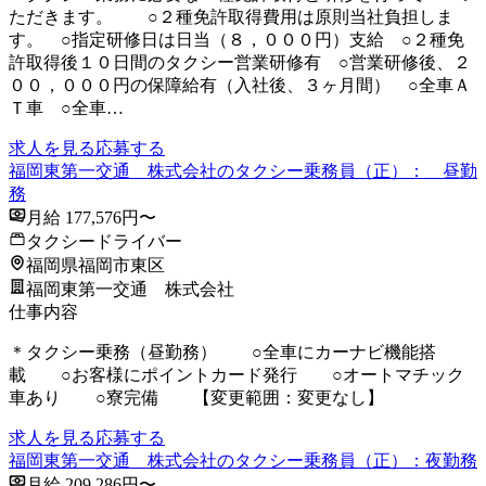
ただきます。 ○２種免許取得費用は原則当社負担しま
す。 ○指定研修日は日当（８，０００円）支給 ○２種免
許取得後１０日間のタクシー営業研修有 ○営業研修後、２
００，０００円の保障給有（入社後、３ヶ月間） ○全車Ａ
Ｔ車 ○全車…
求人を見る
応募する
福岡東第一交通 株式会社のタクシー乗務員（正）： 昼勤
務
月給 177,576円〜
タクシードライバー
福岡県福岡市東区
福岡東第一交通 株式会社
仕事内容
＊タクシー乗務（昼勤務） ○全車にカーナビ機能搭
載 ○お客様にポイントカード発行 ○オートマチック
車あり ○寮完備 【変更範囲：変更なし】
求人を見る
応募する
福岡東第一交通 株式会社のタクシー乗務員（正）：夜勤務
月給 209,286円〜