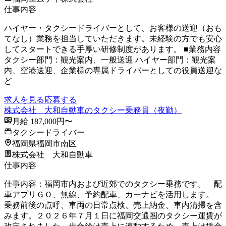
仕事内容
ハイヤー・タクシードライバーとして、お客様の送迎（おも
てなし）業務を担当していただきます。未経験の方でも安心
してスタートできる手厚い研修制度があります。 ■業務内容
タクシー部門：観光案内、一般送迎 ハイヤー部門：観光案
内、空港送迎、企業様の専属ドライバーとしての役員送迎な
ど
求人を見る
応募する
株式会社 大和自動車のタクシー乗務員（夜勤）
月給 187,000円〜
タクシードライバー
福岡県福岡市南区
株式会社 大和自動車
仕事内容
仕事内容：福岡市内および近郊でのタクシー乗務です。 配
車アプリＧＯ、無線、予約配車、カーナビを活用します。
乗務前後の点呼、車両の日常点検、売上納金、車内清掃を含
みます。２０２６年７月１日に福岡交通圏のタクシー運賃が