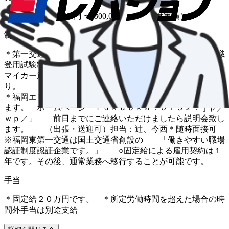
賞与金額 160,000 円 〜 300,000 円（前年度実績）
制度
＊第一交通グループ全国拠点３０都道府県あり。 ＊管理職
登用試験制度あり。 ＊
マイカー通勤：任意保険加入者、無料駐車場あ
り
＊福岡エリアでは、毎月２０回程度会社説明会を実施してい
ます。 ホームページ「ｆｕｋｕｏｋａ．０１５２．ｊｐ／
ｗｐ／」 前日までにご連絡いただけましたら説明会致し
ます。 （出張・送迎可）担当：辻、今西＊随時面接可
※福岡東第一交通は国土交通省創設の 「働きやすい職場
認証制度認証企業です。」 ○固定給による雇用契約は１
年です。その後、通常業務へ移行することが可能です。
手当
＊固定給２０万円です。 ＊所定労働時間を超えた場合の時
間外手当は別途支給