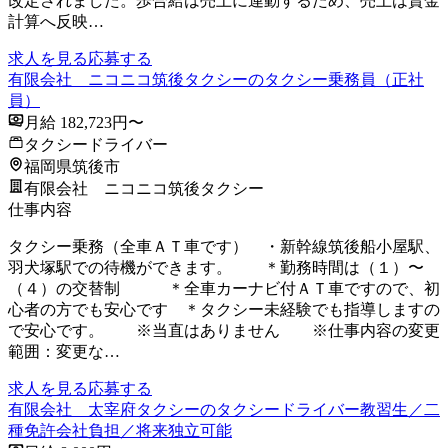
改定されました。歩合給は売上に連動するため、売上は賃金
計算へ反映…
求人を見る
応募する
有限会社 ニコニコ筑後タクシーのタクシー乗務員（正社
員）
月給 182,723円〜
タクシードライバー
福岡県筑後市
有限会社 ニコニコ筑後タクシー
仕事内容
タクシー乗務（全車ＡＴ車です） ・新幹線筑後船小屋駅、
羽犬塚駅での待機ができます。 ＊勤務時間は（１）〜
（４）の交替制 ＊全車カーナビ付ＡＴ車ですので、初
心者の方でも安心です ＊タクシー未経験でも指導しますの
で安心です。 ※当直はありません ※仕事内容の変更
範囲：変更な…
求人を見る
応募する
有限会社 太宰府タクシーのタクシードライバー教習生／二
種免許会社負担／将来独立可能