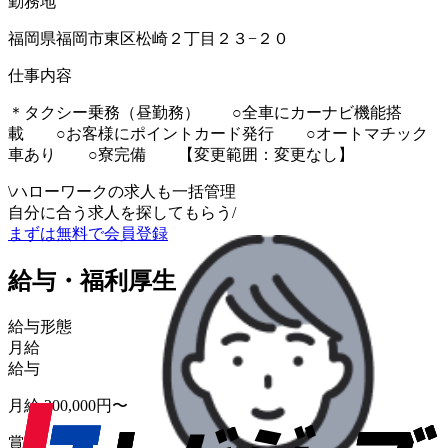
勤務地
福岡県福岡市東区松崎２丁目２３−２０
仕事内容
＊タクシー乗務（昼勤務） ○全車にカーナビ機能搭
載 ○お客様にポイントカード発行 ○オートマチック
車あり ○寮完備 【変更範囲：変更なし】
\
ハローワークの求人も一括管理
自分に合う求人を探してもらう
/
まずは無料で会員登録
給与・福利厚生
給与形態
月給
給与
月給 200,000円〜
賞与