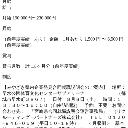
月給
給与
月給 190,000円〜230,000円
昇給
（前年度実績 あり） 金額 1月あたり 1,500 円 〜 6,500 円
（前年度実績）
賞与
賞与月数 計 1.8ヶ月分（前年度実績）
制度
【みやざき県内企業発見合同就職説明会のご案内】 場所：
早水公園体育文化センターサブアリーナ （都
城市早水町３８６７） 日付：８月８日（土） 時間：１
３：３０〜１６：００（自由訪問型） 予約：不要 お問い
合わせ先： 「宮崎県合同就職説明会運営事務局」 （リク
ルーティング・パートナーズ株式会社） ＴＥＬ ０１２０
−９４６−０５９（平日１０−１８時） ＜月収例＞ 基本