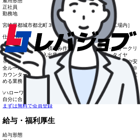
雇用形態
正社員
勤務地
宮崎県都城市都北町３［住友ゴム工業（株）宮崎工場内］
仕事内容
・庫内作業全般 ・積込み作業 ・検品作業 ・フォークリ
フトによる製品の入出庫作業 取り扱い製品：タイヤ
※会社内で初期訓練から丁寧におこないます。 手順や安
全ルールについての研修もしっかりおこなっています。 ※
カウンター型フォークリフトを使用 変更範囲：会社の定
める業務
\
ハローワークの求人も一括管理
自分に合う求人を探してもらう
/
まずは無料で会員登録
給与・福利厚生
給与形態