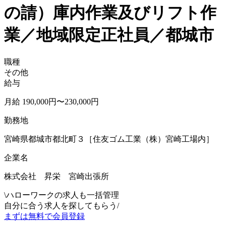
の請）庫内作業及びリフト作
業／地域限定正社員／都城市
職種
その他
給与
月給 190,000円〜230,000円
勤務地
宮崎県都城市都北町３［住友ゴム工業（株）宮崎工場内］
企業名
株式会社 昇栄 宮崎出張所
\
ハローワークの求人も一括管理
自分に合う求人を探してもらう
/
まずは無料で会員登録