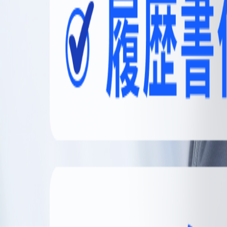
無料登録
メニュー
閉じる
【無料】理想の職場探しをサポートします
かんたん30秒
無料登録する