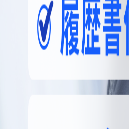
無料登録
メニュー
閉じる
【無料】理想の職場探しをサポートします
かんたん30秒
無料登録する