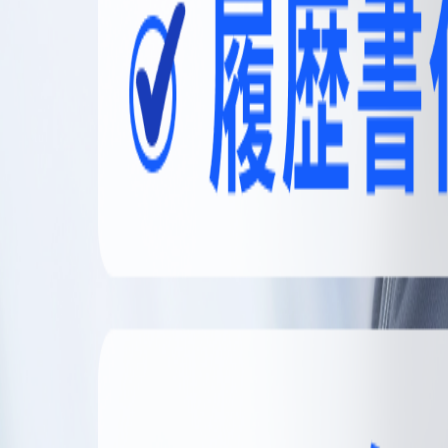
無料登録
メニュー
閉じる
【無料】理想の職場探しをサポートします
かんたん30秒
無料登録する