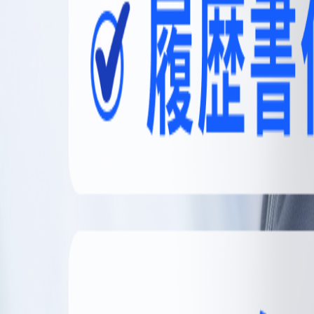
無料登録
メニュー
閉じる
【無料】理想の職場探しをサポートします
かんたん30秒
無料登録する