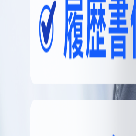
無料登録
メニュー
閉じる
【無料】理想の職場探しをサポートします
かんたん30秒
無料登録する