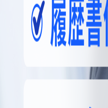
無料登録
メニュー
閉じる
【無料】理想の職場探しをサポートします
かんたん30秒
無料登録する