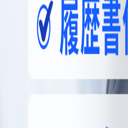
無料登録
メニュー
閉じる
【無料】理想の職場探しをサポートします
かんたん30秒
無料登録する