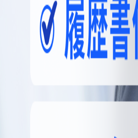
無料登録
メニュー
閉じる
【無料】理想の職場探しをサポートします
かんたん30秒
無料登録する