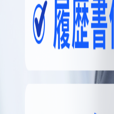
無料登録
メニュー
閉じる
【無料】理想の職場探しをサポートします
かんたん30秒
無料登録する