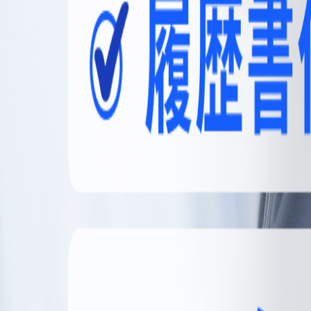
無料登録
メニュー
閉じる
【無料】理想の職場探しをサポートします
かんたん30秒
無料登録する