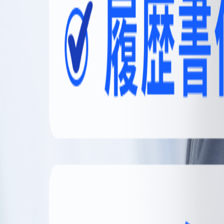
無料登録
メニュー
閉じる
【無料】理想の職場探しをサポートします
かんたん30秒
無料登録する