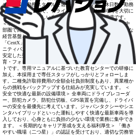
せた多様な勤務スタイルを選択いただけます。休日数や勤務
時間の相談も可能で、プライベートや家族との時間を大切に
しながら、規則正しい生活リズムを維持できる環境です。
＜名鉄グループとしての圧倒的な安定感とブランド力＞ 中
部圏で高い知名度を誇る名鉄グループの一員として、強固な
経営基盤とブランドの安心感があります。スマホアプリ
「CentX」「GO」の全車導入や、自治体と連携したコミュ
ニティバス・デマンドタクシーの運行など、地域に根差した
安定した受注体制が整っています。 ＜未経験者も安心の教
育・フォロー体制＞ 採用者の約80％が未経験からのスター
トです。専用マニュアルに基づいた教育センターでの研修に
加え、本採用まで専任スタッフがしっかりとフォローしま
す。二種免許取得費用の全額会社負担制度もあり、異業種か
らの挑戦をバックアップする仕組みが充実しています。 ＜
安全で快適な最新の設備環境＞ 全車両にドライブレコーダ
ー、防犯カメラ、防犯仕切板、GPS装置を完備し、ドライバ
ーの安全を最優先に考えています。ジャパンタクシーやシエ
ンタハイブリッドといった運転しやすく快適な最新車両を導
入しており、心身ともに負担の少ない環境で業務に集中でき
ます。 ＜長期的なキャリア形成を支える福利厚生＞ 「働き
やすい職場（二つ星）」の認証を受けており、適切な労務管