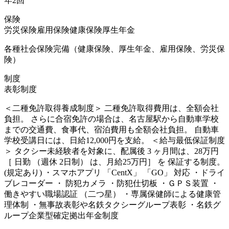
年2回
保険
労災保険
雇用保険
健康保険
厚生年金
各種社会保険完備（健康保険、厚生年金、雇用保険、労災保
険）
制度
表彰制度
＜二種免許取得養成制度＞ 二種免許取得費用は、全額会社
負担。 さらに合宿免許の場合は、名古屋駅から自動車学校
までの交通費、食事代、宿泊費用も全額会社負担。 自動車
学校受講日には、日給12,000円を支給。 ＜給与最低保証制度
＞ タクシー未経験者を対象に、配属後 3 ヶ月間は、28万円
［ 日勤 （週休 2日制） は、月給25万円］ を 保証する制度。
(規定あり) ・スマホアプリ 「CentX」 「GO」 対応 ・ドライ
ブレコーダー ・ 防犯カメラ ・防犯仕切板 ・ＧＰＳ装置 ・
働きやすい職場認証 （二つ星） ・専属保健師による健康管
理体制 ・無事故表彰や名鉄タクシーグループ表彰 ・名鉄グ
ループ企業型確定拠出年金制度