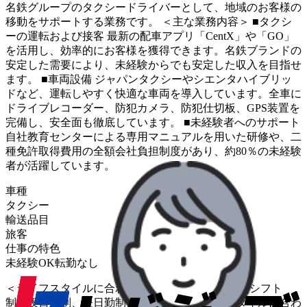
名鉄グループのタクシードライバーとして、地域のお客様の
移動をサポートする業務です。 ＜主な業務内容＞ ■タクシ
ーの運転および接客 最新の配車アプリ「CentX」や「GO」
を活用し、効率的にお客様を獲得できます。名鉄ブランドの
安定した需要により、未経験からでも安定した収入を目指せ
ます。 ■車両設備 ジャパンタクシーやシエンタハイブリッ
ドなど、運転しやすく快適な車両を導入しています。全車に
ドライブレコーダー、防犯カメラ、防犯仕切板、GPS装置を
完備し、安全面も徹底しています。 ■未経験者へのサポート
自社教育センターによる専用マニュアルを用いた研修や、二
種免許取得費用の全額会社負担制度があり、約80％の未経験
者が活躍しています。
車種
タクシー
輸送品目
旅客
仕事の特色
未経験OK
転勤なし
＜ライフスタイルに合わせた柔軟な働き方＞ 固定シフト
制、夜日勤制、昼日勤制など、個々のライフスタイルに合わ