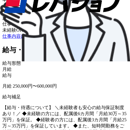
タクシー
輸送品目
旅客
仕事の特色
未経験OK
仕事内容について詳しく知りたい
給与・福利厚生
給与形態
月給
給与
月給 250,000円〜600,000円
給与補足
【給与・待遇について】 ＼未経験者も安心の給与保証制度
あり！／ ◆未経験の方には、配属後6カ月間「月給30万～35
万円」を保証。 ◆経験者の方には、配属後3カ月間「月給25
万～35万円」を保証しています。 ◆また、短時間勤務をご