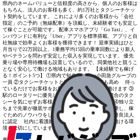
県内のネームバリューと信頼度の高さから、個人のお客様は
もちろん、法人のお客様も多く、約1万社とタクシーチケッ
ト契約をしています。 これにより多くのお客様から「会社
指定」のご予約（無線配車）を頂戴し、未経験者でも安定し
て稼ぐことが可能です。 配車スマホアプリ「Go Taxi」、イ
ンバウンドに有利な「Uber」アプリを標準搭載、アプリと自
社無線で効率よくお客様を獲得できます！ 迎車実績はひと
月当りで22万回以上、1乗務平均15回の乗車回数により新人
やベテランを問わず安定した収入を実現しています。 優先
乗り場や専用待機場も設置しているので、同業他社と競うこ
となく安心して働ける地域もあります。 【未経験でも稼げ
る！ポイント5つ】 ①県内で知名度が高い小田急グループの
一員 ②タクシーチケットと無線配車の利用率も高め 待っ
ているだけでお客様をお乗せできて、効率よく働けます ③
駅のロータリーに優先して入れる乗り場あり 競合のタク
シーを気にせずお客様を優先的にお乗せできます ④独り立
ちまで先輩が徹底サポート 先輩のタクシーに同乗し、稼
ぐためのノウハウをしっかり学べます ⑤健康経営優良法人
に認定 社内に看護師が常駐するなど、健康的に働ける環
境を大切にしています。
車種