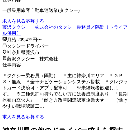
一般乗用旅客自動車運送業(タクシー)
求人を見る
応募する
藤沢タクシー 株式会社のタクシー乗務員／隔勤〔トライア
ル併用〕
月給 209,475円〜
タクシードライバー
神奈川県藤沢市
藤沢タクシー 株式会社
仕事内容
＊タクシー乗務員（隔勤） ＊主に神奈川エリア ＊ＧＰ
Ｓ・無線 ＊全車ナビゲーションシステム搭載 ＊クレジッ
トカード決済可・アプリ配車可 ※未経験者歓迎しま
す。 ※二種免許お持ちでない方には養成制度あり 『長期
療養両立求人』 『働き方改革関連認定企業★★ （働き
やすい職場認証二…
求人を見る
応募する