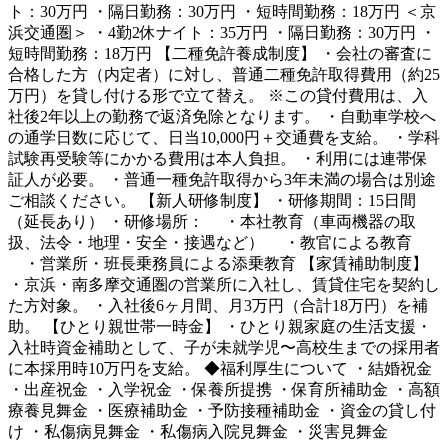
ト：30万円 ・隔日勤務：30万円 ・短時間勤務：18万円 ＜京
浜交通圏＞ ・4勤2休ナイト：35万円 ・隔日勤務：30万円 ・
短時間勤務：18万円 【二種免許養成制度】 ・会社の審査に
合格した方（内定者）に対し、普通二種免許取得費用（約25
万円）を貸し付ける形で立て替え。 ※この貸付費用は、入
社後2年以上の勤務で返済免除となります。 ・自動車学校へ
の通学日数に応じて、日当10,000円＋交通費を支給。 ・学科
試験再受験等にかかる費用は本人負担。 ・利用には連帯保
証人が必要。 ・普通一種免許取得から3年未満の場合は別途
ご相談ください。 【新人研修制度】 ・研修期間：15日間
（延長あり） ・研修場所： ・本社教育（車両機器の取
扱、法令・地理・安全・接遇など） ・教官による教育
・営業所・班長乗務員による添乗教育 【家賃補助制度】
・京浜・南多摩交通圏の営業所に入社し、賃貸住宅を契約し
た方対象。 ・入社後6ヶ月間、月3万円（合計18万円）を補
助。 【ひとり親世帯一時金】 ・ひとり親家庭の生活支援・
入社時資金補助として、子が未就学児〜高校生までの採用者
に本採用時10万円を支給。 ◆福利厚生について ・結婚祝金
・出産祝金 ・入学祝金 ・保養所提携 ・保育所補助金 ・高額
療養見舞金 ・医療補助金 ・予防接種補助金 ・資金の貸し付
け ・私傷病見舞金 ・私傷病入院見舞金 ・災害見舞金