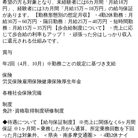
希望の方も対象となり、未経験者には6カ月間「月給18万
円」、経験者には3カ月間「月給15万～18万円」の給与保証
があります。 【勤務形態別の想定月収】 ・4勤2休勤務：月
給30万～60万円 ・隔日勤務：月給25万～40万円 ・短時間勤
務：月給15万～35万円 【歩合給制度について】 ・売上に応
じて歩合給の利率もアップ！ ・頑張った分はしっかり収入
に還元される仕組みです。
賞与
年2回（4月、10月）※勤務ごとの規定に基づき支給
保険
労災保険
雇用保険
健康保険
厚生年金
各種社会保険完備
制度
免許･資格取得制度
研修制度
◆待遇について 【給与保証制度】 ※売上に関係なく6ヶ月間
保証 ※1ヶ月間＝乗務した月から通算。所定乗務回数を下回
った月は対象外。 ＜県央・南多摩交通圏＞ ・4勤2休ナイ